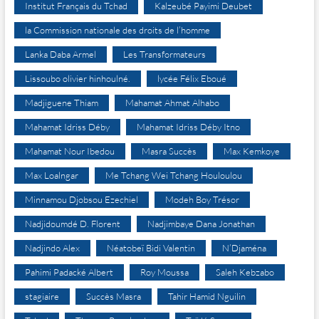
Institut Français du Tchad
Kalzeubé Payimi Deubet
la Commission nationale des droits de l’homme
Lanka Daba Armel
Les Transformateurs
Lissoubo olivier hinhoulné.
lycée Félix Eboué
Madjiguene Thiam
Mahamat Ahmat Alhabo
Mahamat Idriss Déby
Mahamat Idriss Déby Itno
Mahamat Nour Ibedou
Masra Succès
Max Kemkoye
Max Loalngar
Me Tchang Wei Tchang Houloulou
Minnamou Djobsou Ezechiel
Modeh Boy Trésor
Nadjidoumdé D. Florent
Nadjimbaye Dana Jonathan
Nadjindo Alex
Néatobeï Bidi Valentin
N’Djaména
Pahimi Padacké Albert
Roy Moussa
Saleh Kebzabo
stagiaire
Succès Masra
Tahir Hamid Nguilin