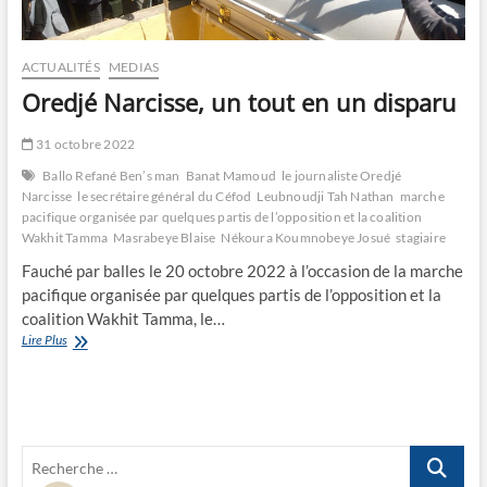
ACTUALITÉS
MEDIAS
Oredjé Narcisse, un tout en un disparu
31 octobre 2022
Ballo Refané Ben’s man
Banat Mamoud
le journaliste Oredjé
Narcisse
le secrétaire général du Céfod
Leubnoudji Tah Nathan
marche
pacifique organisée par quelques partis de l’opposition et la coalition
Wakhit Tamma
Masrabeye Blaise
Nékoura Koumnobeye Josué
stagiaire
Fauché par balles le 20 octobre 2022 à l’occasion de la marche
pacifique organisée par quelques partis de l’opposition et la
coalition Wakhit Tamma, le…
Oredjé
Lire Plus
Narcisse,
un
tout
en
un
Recherche
disparu
…