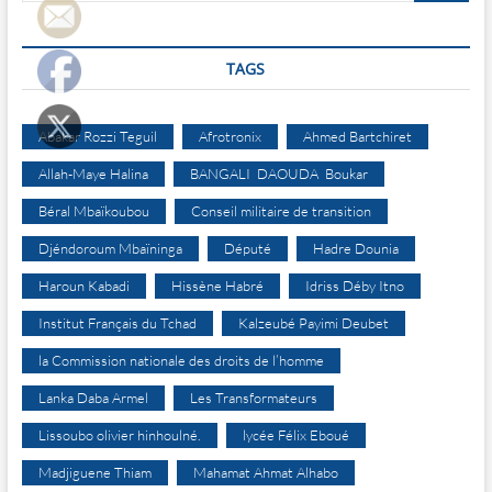
TAGS
Abakar Rozzi Teguil
Afrotronix
Ahmed Bartchiret
Allah-Maye Halina
BANGALI DAOUDA Boukar
Béral Mbaïkoubou
Conseil militaire de transition
Djéndoroum Mbaïninga
Député
Hadre Dounia
Haroun Kabadi
Hissène Habré
Idriss Déby Itno
Institut Français du Tchad
Kalzeubé Payimi Deubet
la Commission nationale des droits de l’homme
Lanka Daba Armel
Les Transformateurs
Lissoubo olivier hinhoulné.
lycée Félix Eboué
Madjiguene Thiam
Mahamat Ahmat Alhabo