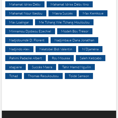
Mahamat Idriss Déby
Mahamat Idriss Déby Itno
Mahamat Nour Ibedou
Masra Succès
Max Kemkoye
Max Loalngar
Me Tchang Wei Tchang Houloulou
Minnamou Djobsou Ezechiel
Modeh Boy Trésor
Nadjidoumdé D. Florent
Nadjimbaye Dana Jonathan
Nadjindo Alex
Néatobeï Bidi Valentin
N’Djaména
Pahimi Padacké Albert
Roy Moussa
Saleh Kebzabo
stagiaire
Succès Masra
Tahir Hamid Nguilin
Tchad
Thomas Reoukoubou
Toïdé Samson