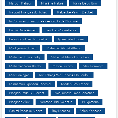
Haroun Kabadi
Hissène Habré
Idriss Déby Itno
Institut Français du Tchad
Kalzeubé Payimi Deubet
la Commission nationale des droits de l’homme
Lanka Daba Armel
Les Transformateurs
Lissoubo olivier hinhoulné.
lycée Félix Eboué
Madjiguene Thiam
Mahamat Ahmat Alhabo
Mahamat Idriss Déby
Mahamat Idriss Déby Itno
Mahamat Nour Ibedou
Masra Succès
Max Kemkoye
Max Loalngar
Me Tchang Wei Tchang Houloulou
Minnamou Djobsou Ezechiel
Modeh Boy Trésor
Nadjidoumdé D. Florent
Nadjimbaye Dana Jonathan
Nadjindo Alex
Néatobeï Bidi Valentin
N’Djaména
Pahimi Padacké Albert
Roy Moussa
Saleh Kebzabo