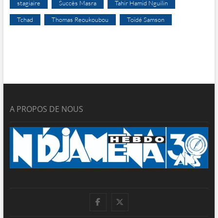
stagiaire
Succès Masra
Tahir Hamid Nguilin
Tchad
Thomas Reoukoubou
Toïdé Samson
A PROPOS DE NOUS
facebook
twitter