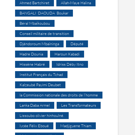
Ahmed Bartchiret
Allah-Maye Halina
BANGALI DAOUDA Boukar
Béral Mbaïkoubou
Conseil militaire de transition
Djéndoroum Mbaïninga
Député
Hadre Dounia
Haroun Kabadi
Hissène Habré
Idriss Déby Itno
Institut Français du Tchad
Kalzeubé Payimi Deubet
la Commission nationale des droits de l’homme
Lanka Daba Armel
Les Transformateurs
Lissoubo olivier hinhoulné.
lycée Félix Eboué
Madjiguene Thiam