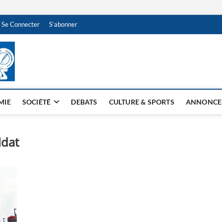
Se Connecter
S’abonner
NDJAMENA HEBDO
BI-HEBDO
MIE
SOCIÉTÉ
DEBATS
CULTURE & SPORTS
ANNONCE
ldat