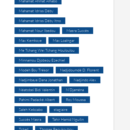
Mahamat Ahmat Alhabo
Mahamat Idriss Déby
Mahamat Idriss Déby Itno
Mahamat Nour Ibedou
Masra Succès
Max Kemkoye
Max Loalngar
Me Tchang Wei Tchang Houloulou
Minnamou Djobsou Ezechiel
Modeh Boy Trésor
Nadjidoumdé D. Florent
Nadjimbaye Dana Jonathan
Nadjindo Alex
Néatobeï Bidi Valentin
N’Djaména
Pahimi Padacké Albert
Roy Moussa
Saleh Kebzabo
stagiaire
Succès Masra
Tahir Hamid Nguilin
Tchad
Thomas Reoukoubou