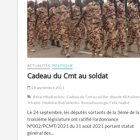
ACTUALITÉS
POLITIQUE
Cadeau du Cmt au soldat
28 septembre 2021
Béral Mbaïkoubou
Cadeau du Cmt au soldat
député Ali Koloto
Tchaïmi
Néatobeï Bidi Valentin
Romadoumngar Félix Nialbé
Le 24 septembre, les députés sortants de la 3ème de la
troisième législature ont ratifié l’ordonnance
N°002/PCMT/2021 du 31 août 2021 portant statut
général des…