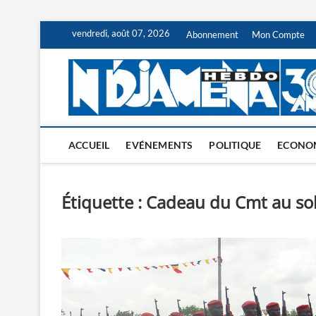
Skip
vendredi, août 07, 2026
Abonnement
Mon Compte
to
content
ACCUEIL
EVÉNEMENTS
POLITIQUE
ECONO
Étiquette :
Cadeau du Cmt au so