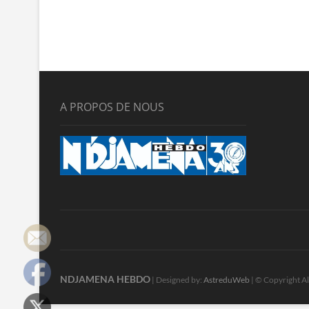
A PROPOS DE NOUS
NDJAMENA HEBDO
| Designed by:
AstreduWeb
| © Copyright Al