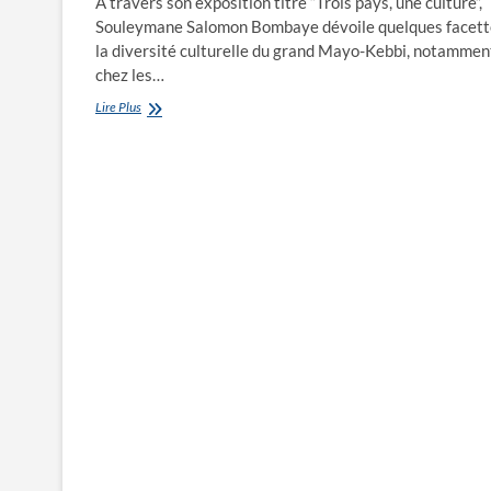
A travers son exposition titré “Trois pays, une culture”,
Souleymane Salomon Bombaye dévoile quelques facett
la diversité culturelle du grand Mayo-Kebbi, notammen
chez les…
Souleymane
Lire Plus
expose
les
Banana