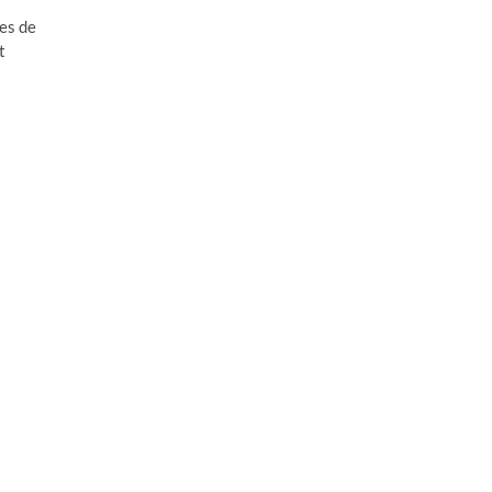
es de
t