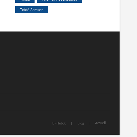
Toïdé Samson
Accueil
BI-Hebdo
Blog