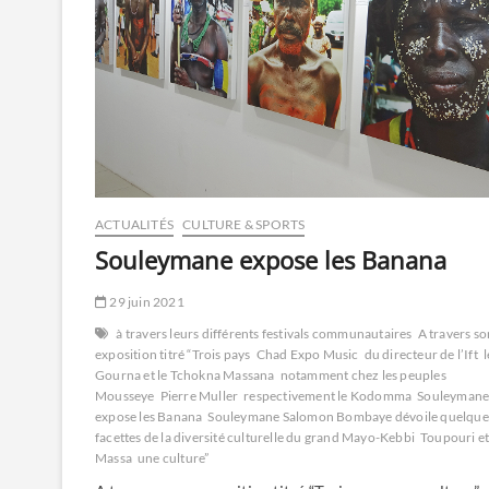
ACTUALITÉS
CULTURE & SPORTS
Souleymane expose les Banana
29 juin 2021
à travers leurs différents festivals communautaires
A travers so
exposition titré “Trois pays
Chad Expo Music
du directeur de l’Ift
l
Gourna et le Tchokna Massana
notamment chez les peuples
Mousseye
Pierre Muller
respectivement le Kodomma
Souleyman
expose les Banana
Souleymane Salomon Bombaye dévoile quelque
facettes de la diversité culturelle du grand Mayo-Kebbi
Toupouri e
Massa
une culture”