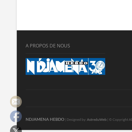
A PROPOS DE NOUS
NDJAMENA HEBDO
| Designed by:
AstreduWeb
| © Copyright Al