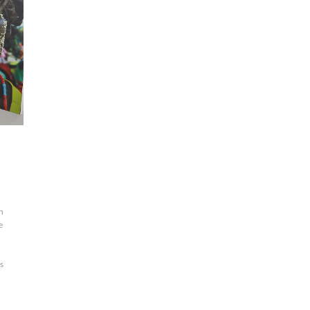
n
e
e
s
t