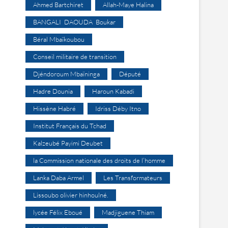
Ahmed Bartchiret
Allah-Maye Halina
BANGALI DAOUDA Boukar
Béral Mbaïkoubou
Conseil militaire de transition
Djéndoroum Mbaïninga
Député
Hadre Dounia
Haroun Kabadi
Hissène Habré
Idriss Déby Itno
Institut Français du Tchad
Kalzeubé Payimi Deubet
la Commission nationale des droits de l’homme
Lanka Daba Armel
Les Transformateurs
Lissoubo olivier hinhoulné.
lycée Félix Eboué
Madjiguene Thiam