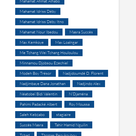
Mahamat Ahmat Alhabo
Mahamat Idriss Déby
Mahamat Idriss Déby Itno
Mahamat Nour Ibedou
Masra Succès
Max Kemkoye
Max Loalngar
Me Tchang Wei Tchang Houloulou
Minnamou Djobsou Ezechiel
Modeh Boy Trésor
Nadjidoumdé D. Florent
Nadjimbaye Dana Jonathan
Nadjindo Alex
Néatobeï Bidi Valentin
N’Djaména
Pahimi Padacké Albert
Roy Moussa
Saleh Kebzabo
stagiaire
Succès Masra
Tahir Hamid Nguilin
Tchad
Thomas Reoukoubou