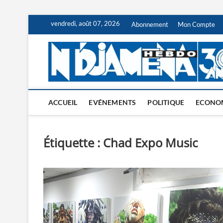
Skip
vendredi, août 07, 2026
Abonnement
Mon Compte
to
content
ACCUEIL
EVÉNEMENTS
POLITIQUE
ECONO
Étiquette :
Chad Expo Music