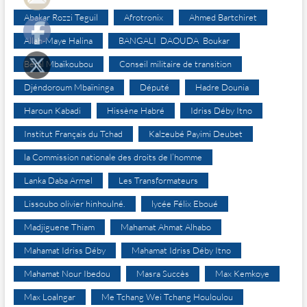
Abakar Rozzi Teguil
Afrotronix
Ahmed Bartchiret
Allah-Maye Halina
BANGALI DAOUDA Boukar
Béral Mbaïkoubou
Conseil militaire de transition
Djéndoroum Mbaïninga
Député
Hadre Dounia
Haroun Kabadi
Hissène Habré
Idriss Déby Itno
Institut Français du Tchad
Kalzeubé Payimi Deubet
la Commission nationale des droits de l’homme
Lanka Daba Armel
Les Transformateurs
Lissoubo olivier hinhoulné.
lycée Félix Eboué
Madjiguene Thiam
Mahamat Ahmat Alhabo
Mahamat Idriss Déby
Mahamat Idriss Déby Itno
Mahamat Nour Ibedou
Masra Succès
Max Kemkoye
Max Loalngar
Me Tchang Wei Tchang Houloulou