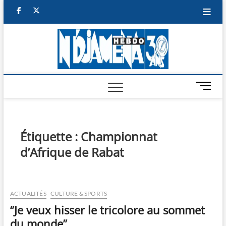
Skip
facebook
twitter
to
content
NDJAM
BI-HEBDO
HEBD
M
e
n
u
B
Étiquette :
Championnat
u
d’Afrique de Rabat
t
t
o
n
ACTUALITÉS
CULTURE & SPORTS
‘’Je veux hisser le tricolore au sommet
du monde’’