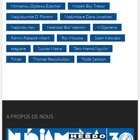
Minnamou Djobsou Ezechiel
Modeh Boy Trésor
Nadjidoumdé D. Florent
Nadjimbaye Dana Jonathan
Nadjindo Alex
Néatobeï Bidi Valentin
N’Djaména
Pahimi Padacké Albert
Roy Moussa
Saleh Kebzabo
stagiaire
Succès Masra
Tahir Hamid Nguilin
Tchad
Thomas Reoukoubou
Toïdé Samson
A PROPOS DE NOUS