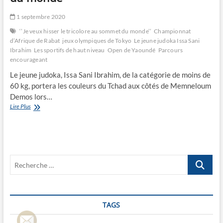
1 septembre 2020
‘’Je veux hisser le tricolore au sommet du monde’’
Championnat
d’Afrique de Rabat
jeux olympiques de Tokyo
Le jeune judoka Issa Sani
Ibrahim
Les sportifs de haut niveau
Open de Yaoundé
Parcours
encourageant
Le jeune judoka, Issa Sani Ibrahim, de la catégorie de moins de
60 kg, portera les couleurs du Tchad aux côtés de Memneloum
Demos lors…
‘’Je
Lire Plus
veux
hisser
le
tricolore
au
Recherche
sommet
du
…
monde’’
TAGS