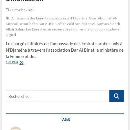
24 février 2021
Ambassade des Emirats arabes unis à N’Djaména
Amer Abdullah Al-
Menhali
association Dar Al Bir
Cheikh Zaid Ben Sultan Al-Nayhan
Chérif
Allati Galma
Les Emiraties au secours des victimes d’inondation
stade de
Diguel
Le chargé d’affaires de l’ambassade des Emirats arabes unis à
N’Djaména à travers l’association Dar Al Bir et le ministère de
la Femme et de…
Les
Lire Plus
Emiraties
au
secours
des
victimes
Recherche
d’inondation
…
TAGS