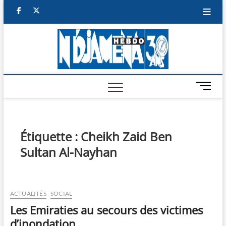
Skip
facebook
twitter
to
content
NDJAM
BI-HEBDO
HEBD
M
e
n
u
B
Étiquette :
Cheikh Zaid Ben
u
Sultan Al-Nayhan
t
t
o
n
ACTUALITÉS
SOCIAL
Les Emiraties au secours des victimes
d’inondation