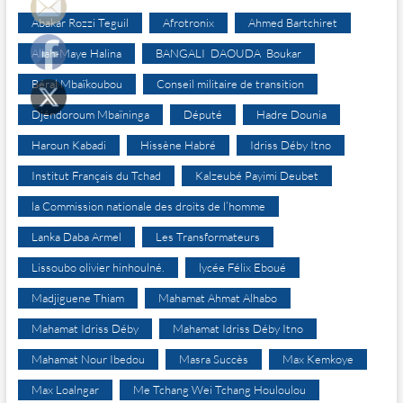
Abakar Rozzi Teguil
Afrotronix
Ahmed Bartchiret
Allah-Maye Halina
BANGALI DAOUDA Boukar
Béral Mbaïkoubou
Conseil militaire de transition
Djéndoroum Mbaïninga
Député
Hadre Dounia
Haroun Kabadi
Hissène Habré
Idriss Déby Itno
Institut Français du Tchad
Kalzeubé Payimi Deubet
la Commission nationale des droits de l’homme
Lanka Daba Armel
Les Transformateurs
Lissoubo olivier hinhoulné.
lycée Félix Eboué
Madjiguene Thiam
Mahamat Ahmat Alhabo
Mahamat Idriss Déby
Mahamat Idriss Déby Itno
Mahamat Nour Ibedou
Masra Succès
Max Kemkoye
Max Loalngar
Me Tchang Wei Tchang Houloulou