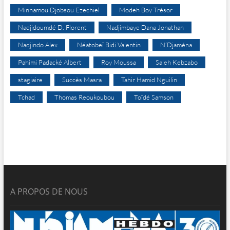
Minnamou Djobsou Ezechiel
Modeh Boy Trésor
Nadjidoumdé D. Florent
Nadjimbaye Dana Jonathan
Nadjindo Alex
Néatobeï Bidi Valentin
N’Djaména
Pahimi Padacké Albert
Roy Moussa
Saleh Kebzabo
stagiaire
Succès Masra
Tahir Hamid Nguilin
Tchad
Thomas Reoukoubou
Toïdé Samson
A PROPOS DE NOUS