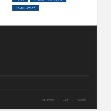
Toïdé Samson
Accueil
BI-Hebdo
Blog