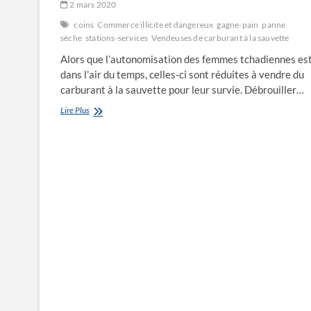
2 mars 2020
coins
Commerce illicite et dangereux
gagne-pain
panne
sèche
stations-services
Vendeuses de carburant à la sauvette
Alors que l’autonomisation des femmes tchadiennes es
dans l’air du temps, celles-ci sont réduites à vendre du
carburant à la sauvette pour leur survie. Débrouiller…
Vendeuses
Lire Plus
de
carburant
à
la
sauvette