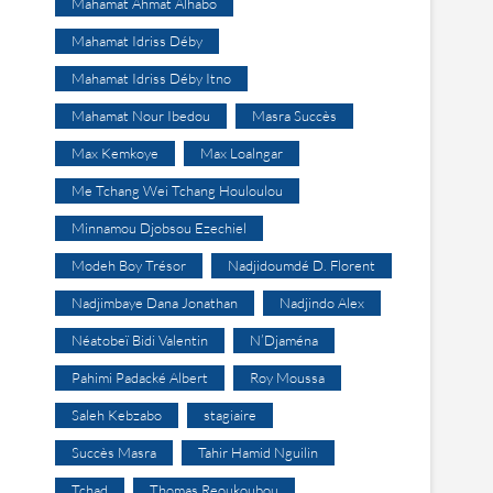
Mahamat Ahmat Alhabo
Mahamat Idriss Déby
Mahamat Idriss Déby Itno
Mahamat Nour Ibedou
Masra Succès
Max Kemkoye
Max Loalngar
Me Tchang Wei Tchang Houloulou
Minnamou Djobsou Ezechiel
Modeh Boy Trésor
Nadjidoumdé D. Florent
Nadjimbaye Dana Jonathan
Nadjindo Alex
Néatobeï Bidi Valentin
N’Djaména
Pahimi Padacké Albert
Roy Moussa
Saleh Kebzabo
stagiaire
Succès Masra
Tahir Hamid Nguilin
Tchad
Thomas Reoukoubou