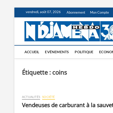
Skip
vendredi, août 07, 2026
Abonnement
Mon Compte
to
content
ACCUEIL
EVÉNEMENTS
POLITIQUE
ECONO
Étiquette :
coins
ACTUALITÉS
SOCIÉTÉ
Vendeuses de carburant à la sauve