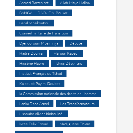
Ahmed Bartchiret
Allah-Maye Halina
BANGALI DAOUDA Boukar
Béral Mbaïkoubou
Conseil militaire de transition
Djéndoroum Mbaïninga
Député
Hadre Dounia
Haroun Kabadi
Hissène Habré
Idriss Déby Itno
Institut Français du Tchad
Kalzeubé Payimi Deubet
la Commission nationale des droits de l’homme
Lanka Daba Armel
Les Transformateurs
Lissoubo olivier hinhoulné.
lycée Félix Eboué
Madjiguene Thiam