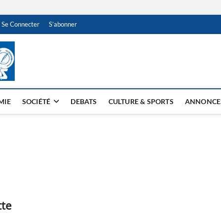
Se Connecter
S’abonner
NDJAMENA HEBDO
BI-HEBDO
MIE
SOCIÉTÉ
DEBATS
CULTURE & SPORTS
ANNONCE
tte