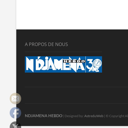
A PROPOS DE NOUS
NDJAMENA HEBDO
| Designed by:
AstreduWeb
| © Copyright Al