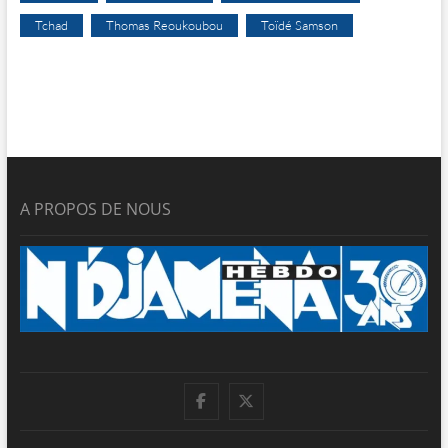
Tchad
Thomas Reoukoubou
Toïdé Samson
A PROPOS DE NOUS
facebook
twitter