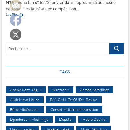
N’Djaména films’’, le 22 janvier dans l’après-midi au musée
national. Les lauréats en compétition…
N’Djaména
Lire Plus
films
3ème
édition
dévoile
ses
Recherche
lauréats
…
TAGS
Abakar Rozzi Teguil
Afrotronix
Ahmed Bartchiret
Allah-Maye Halina
BANGALI DAOUDA Boukar
Béral Mbaïkoubou
Conseil militaire de transition
Djéndoroum Mbaïninga
Député
Hadre Dounia
Haroun Kabadi
Hissène Habré
Idriss Déby Itno