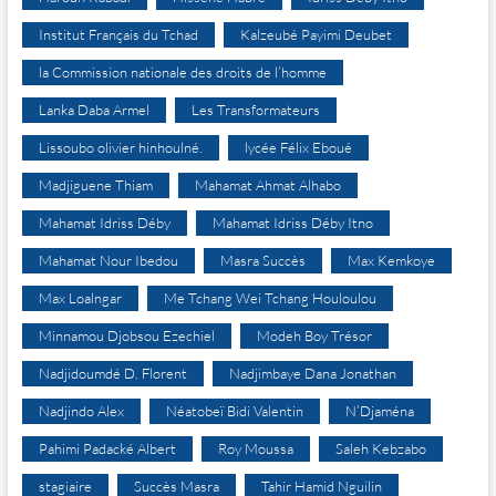
Institut Français du Tchad
Kalzeubé Payimi Deubet
la Commission nationale des droits de l’homme
Lanka Daba Armel
Les Transformateurs
Lissoubo olivier hinhoulné.
lycée Félix Eboué
Madjiguene Thiam
Mahamat Ahmat Alhabo
Mahamat Idriss Déby
Mahamat Idriss Déby Itno
Mahamat Nour Ibedou
Masra Succès
Max Kemkoye
Max Loalngar
Me Tchang Wei Tchang Houloulou
Minnamou Djobsou Ezechiel
Modeh Boy Trésor
Nadjidoumdé D. Florent
Nadjimbaye Dana Jonathan
Nadjindo Alex
Néatobeï Bidi Valentin
N’Djaména
Pahimi Padacké Albert
Roy Moussa
Saleh Kebzabo
stagiaire
Succès Masra
Tahir Hamid Nguilin