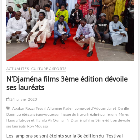
ACTUALITÉS
CULTURE & SPORTS
N’Djaména films 3ème édition dévoile
ses lauréats
24 janvier 2023
Abakar Rozzi Teguil
Allamine Kader
composé d’Adoum Jansé
Cyrille
Danina a été sans équivoque sur l’issue du travail réalisé par le jury
Mmes
Haoua Taboye et Hanifa Ali Oumar
N’Djaména films 3ème édition dévoile
ses lauréats
Roy Moussa
Les lampions se sont éteints sur la 3e édition du ‘’Festival