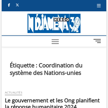
Skip
facebook
twitter
to
content
NDJAM
BI-HEBDO
HEBD
M
e
n
u
B
Étiquette :
Coordination du
u
système des Nations-unies
t
t
o
n
ACTUALITÉS
Le gouvernement et les Ong planifient
la réponse humanitaire 2024