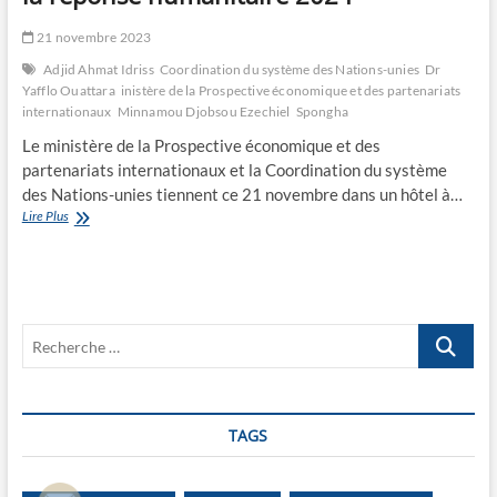
21 novembre 2023
Adjid Ahmat Idriss
Coordination du système des Nations-unies
Dr
Yafflo Ouattara
inistère de la Prospective économique et des partenariats
internationaux
Minnamou Djobsou Ezechiel
Spongha
Le ministère de la Prospective économique et des
partenariats internationaux et la Coordination du système
des Nations-unies tiennent ce 21 novembre dans un hôtel à…
Le
Lire Plus
gouvernement
et
les
Ong
planifient
Recherche
la
réponse
…
humanitaire
2024
TAGS