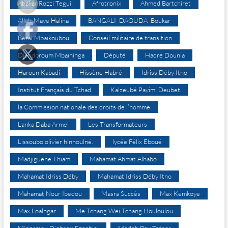
Abakar Rozzi Teguil
Afrotronix
Ahmed Bartchiret
Allah-Maye Halina
BANGALI DAOUDA Boukar
Béral Mbaïkoubou
Conseil militaire de transition
Djéndoroum Mbaïninga
Député
Hadre Dounia
Haroun Kabadi
Hissène Habré
Idriss Déby Itno
Institut Français du Tchad
Kalzeubé Payimi Deubet
la Commission nationale des droits de l’homme
Lanka Daba Armel
Les Transformateurs
Lissoubo olivier hinhoulné.
lycée Félix Eboué
Madjiguene Thiam
Mahamat Ahmat Alhabo
Mahamat Idriss Déby
Mahamat Idriss Déby Itno
Mahamat Nour Ibedou
Masra Succès
Max Kemkoye
Max Loalngar
Me Tchang Wei Tchang Houloulou