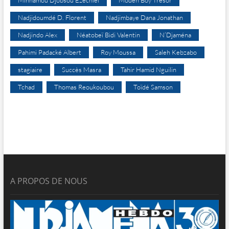
Minnamou Djobsou Ezechiel
Modeh Boy Trésor
Nadjidoumdé D. Florent
Nadjimbaye Dana Jonathan
Nadjindo Alex
Néatobeï Bidi Valentin
N’Djaména
Pahimi Padacké Albert
Roy Moussa
Saleh Kebzabo
stagiaire
Succès Masra
Tahir Hamid Nguilin
Tchad
Thomas Reoukoubou
Toïdé Samson
A PROPOS DE NOUS