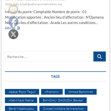
2026
jobs.tchad@saharaconservation.org
Intitulé du poste: Comptable Nombre de poste : 01
Modification apportée : Ancien lieu d’affectation : N’Djamena
Nouveau lieu d’affectation : Arada Les autres conditions…
CORRECTION
Lire Plus
D’ERREUR
DE
L’AVIS
DE
RECRUTEMENT
Recherche
D’UN
COMPTABLE PUBLIE
…
DU
14
AU
TAGS
31
JANVIER
2026
Abakar Rozzi Teguil
Afrotronix
Ahmed Bartchiret
Allah-Maye Halina
BANGALI DAOUDA Boukar
Béral Mbaïkoubou
Conseil militaire de transition