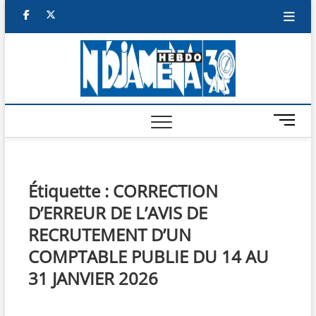
Skip
facebook
twitter
to
content
NDJAM
BI-HEBDO
HEBD
M
e
n
u
B
Étiquette :
CORRECTION
u
D’ERREUR DE L’AVIS DE
t
t
RECRUTEMENT D’UN
o
COMPTABLE PUBLIE DU 14 AU
n
31 JANVIER 2026