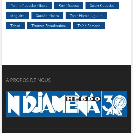
Pahimi Padacké Albert
Roy Moussa
Saleh Kebzabo
stagiaire
Succès Masra
Tahir Hamid Nguilin
Tchad
Thomas Reoukoubou
Toïdé Samson
A PROPOS DE NOUS