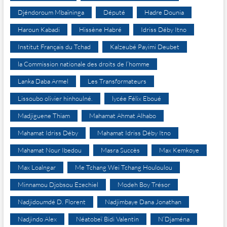
Djéndoroum Mbaïninga
Député
Hadre Dounia
Haroun Kabadi
Hissène Habré
Idriss Déby Itno
Institut Français du Tchad
Kalzeubé Payimi Deubet
la Commission nationale des droits de l’homme
Lanka Daba Armel
Les Transformateurs
Lissoubo olivier hinhoulné.
lycée Félix Eboué
Madjiguene Thiam
Mahamat Ahmat Alhabo
Mahamat Idriss Déby
Mahamat Idriss Déby Itno
Mahamat Nour Ibedou
Masra Succès
Max Kemkoye
Max Loalngar
Me Tchang Wei Tchang Houloulou
Minnamou Djobsou Ezechiel
Modeh Boy Trésor
Nadjidoumdé D. Florent
Nadjimbaye Dana Jonathan
Nadjindo Alex
Néatobeï Bidi Valentin
N’Djaména