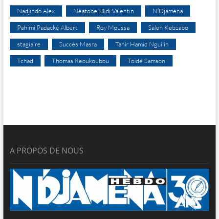
Nadjindo Alex
Néatobeï Bidi Valentin
N’Djaména
Pahimi Padacké Albert
Roy Moussa
Saleh Kebzabo
stagiaire
Succès Masra
Tahir Hamid Nguilin
Tchad
Thomas Reoukoubou
Toïdé Samson
A PROPOS DE NOUS