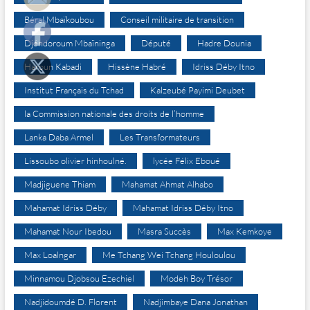
Béral Mbaïkoubou
Conseil militaire de transition
Djéndoroum Mbaïninga
Député
Hadre Dounia
Haroun Kabadi
Hissène Habré
Idriss Déby Itno
Institut Français du Tchad
Kalzeubé Payimi Deubet
la Commission nationale des droits de l’homme
Lanka Daba Armel
Les Transformateurs
Lissoubo olivier hinhoulné.
lycée Félix Eboué
Madjiguene Thiam
Mahamat Ahmat Alhabo
Mahamat Idriss Déby
Mahamat Idriss Déby Itno
Mahamat Nour Ibedou
Masra Succès
Max Kemkoye
Max Loalngar
Me Tchang Wei Tchang Houloulou
Minnamou Djobsou Ezechiel
Modeh Boy Trésor
Nadjidoumdé D. Florent
Nadjimbaye Dana Jonathan