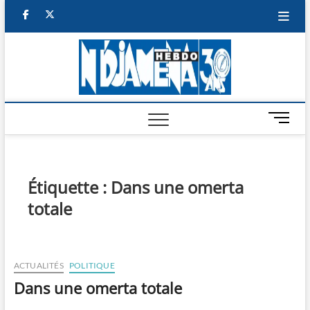
Skip
facebook
twitter
to
content
NDJAM
BI-HEBDO
HEBD
M
e
n
u
B
Étiquette :
Dans une omerta
u
totale
t
t
o
n
ACTUALITÉS
POLITIQUE
Dans une omerta totale