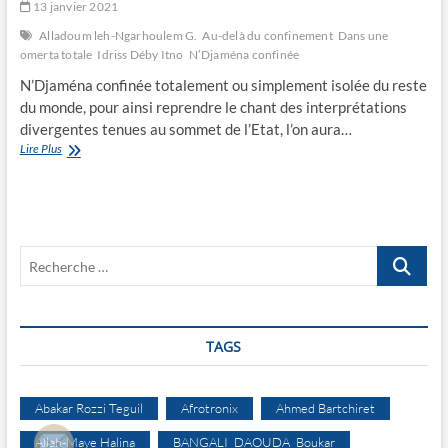
13 janvier 2021
Alladoum leh-Ngarhoulem G.
Au-delà du confinement
Dans une
omerta totale
Idriss Déby Itno
N’Djaména confinée
N’Djaména confinée totalement ou simplement isolée du reste
du monde, pour ainsi reprendre le chant des interprétations
divergentes tenues au sommet de l’Etat, l’on aura…
Dans
Lire Plus
une
omerta
totale
Recherche
…
TAGS
Abakar Rozzi Teguil
Afrotronix
Ahmed Bartchiret
Allah-Maye Halina
BANGALI DAOUDA Boukar