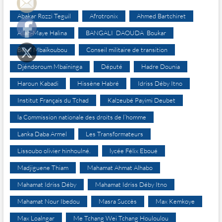
Abakar Rozzi Teguil
Afrotronix
Ahmed Bartchiret
Allah-Maye Halina
BANGALI DAOUDA Boukar
Béral Mbaïkoubou
Conseil militaire de transition
Djéndoroum Mbaïninga
Député
Hadre Dounia
Haroun Kabadi
Hissène Habré
Idriss Déby Itno
Institut Français du Tchad
Kalzeubé Payimi Deubet
la Commission nationale des droits de l’homme
Lanka Daba Armel
Les Transformateurs
Lissoubo olivier hinhoulné.
lycée Félix Eboué
Madjiguene Thiam
Mahamat Ahmat Alhabo
Mahamat Idriss Déby
Mahamat Idriss Déby Itno
Mahamat Nour Ibedou
Masra Succès
Max Kemkoye
Max Loalngar
Me Tchang Wei Tchang Houloulou