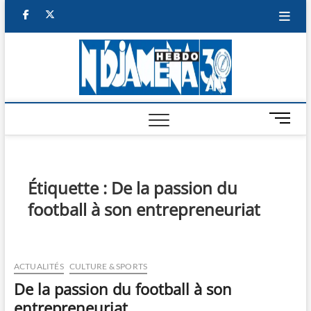
Skip
facebook
twitter
to
content
NDJAM
BI-HEBDO
HEBD
M
e
n
u
B
Étiquette :
De la passion du
u
football à son entrepreneuriat
t
t
o
n
ACTUALITÉS
CULTURE & SPORTS
De la passion du football à son
entrepreneuriat