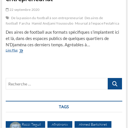
22 septembre 2020
De la passion du football à son entrepreneuriat
Des aires de
football
Farcha
Hamid Andjami Youssoubo
Moursal à l’espace Festafrica
Des aires de football aux formats spécifiques s’implantent ici
et là, dans des espaces publics de quelques quartiers de
N’Djaména ces derniers temps. Agréables à…
De
Lire Plus
la
passion
du
football
à
Recherche
son
entrepreneuriat
…
TAGS
Abakar Rozzi Teguil
Afrotronix
Ahmed Bartchiret