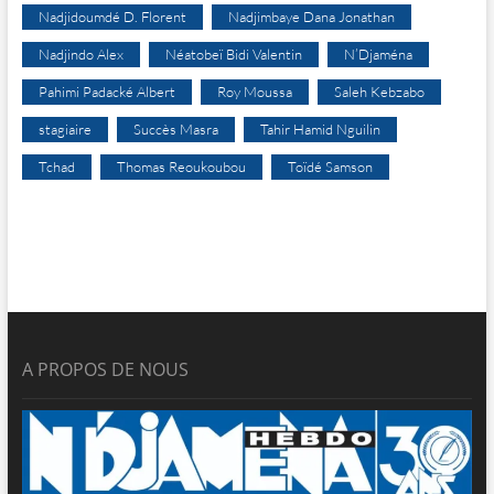
Nadjidoumdé D. Florent
Nadjimbaye Dana Jonathan
Nadjindo Alex
Néatobeï Bidi Valentin
N’Djaména
Pahimi Padacké Albert
Roy Moussa
Saleh Kebzabo
stagiaire
Succès Masra
Tahir Hamid Nguilin
Tchad
Thomas Reoukoubou
Toïdé Samson
A PROPOS DE NOUS