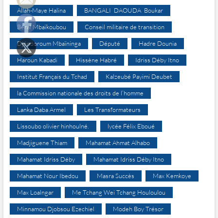
Allah-Maye Halina
BANGALI DAOUDA Boukar
Béral Mbaïkoubou
Conseil militaire de transition
Djéndoroum Mbaïninga
Député
Hadre Dounia
Haroun Kabadi
Hissène Habré
Idriss Déby Itno
Institut Français du Tchad
Kalzeubé Payimi Deubet
la Commission nationale des droits de l’homme
Lanka Daba Armel
Les Transformateurs
Lissoubo olivier hinhoulné.
lycée Félix Eboué
Madjiguene Thiam
Mahamat Ahmat Alhabo
Mahamat Idriss Déby
Mahamat Idriss Déby Itno
Mahamat Nour Ibedou
Masra Succès
Max Kemkoye
Max Loalngar
Me Tchang Wei Tchang Houloulou
Minnamou Djobsou Ezechiel
Modeh Boy Trésor