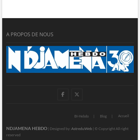
A PROPOS DE NOUS
facebook
twitter
Accueil
BI-Hebdo
Blog
NDJAMENA HEBDO
| Designed by:
AstreduWeb
| © Copyright All right
reserved