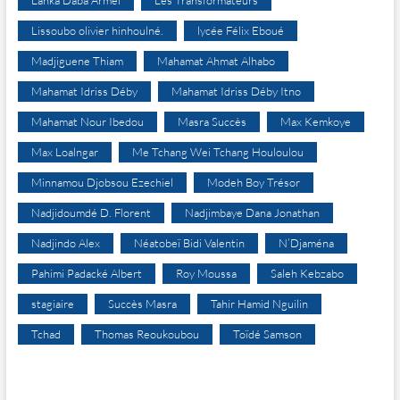
Lanka Daba Armel
Les Transformateurs
Lissoubo olivier hinhoulné.
lycée Félix Eboué
Madjiguene Thiam
Mahamat Ahmat Alhabo
Mahamat Idriss Déby
Mahamat Idriss Déby Itno
Mahamat Nour Ibedou
Masra Succès
Max Kemkoye
Max Loalngar
Me Tchang Wei Tchang Houloulou
Minnamou Djobsou Ezechiel
Modeh Boy Trésor
Nadjidoumdé D. Florent
Nadjimbaye Dana Jonathan
Nadjindo Alex
Néatobeï Bidi Valentin
N’Djaména
Pahimi Padacké Albert
Roy Moussa
Saleh Kebzabo
stagiaire
Succès Masra
Tahir Hamid Nguilin
Tchad
Thomas Reoukoubou
Toïdé Samson