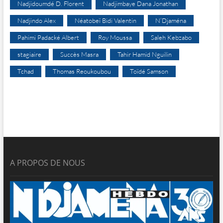
Nadjidoumdé D. Florent
Nadjimbaye Dana Jonathan
Nadjindo Alex
Néatobeï Bidi Valentin
N’Djaména
Pahimi Padacké Albert
Roy Moussa
Saleh Kebzabo
stagiaire
Succès Masra
Tahir Hamid Nguilin
Tchad
Thomas Reoukoubou
Toïdé Samson
A PROPOS DE NOUS