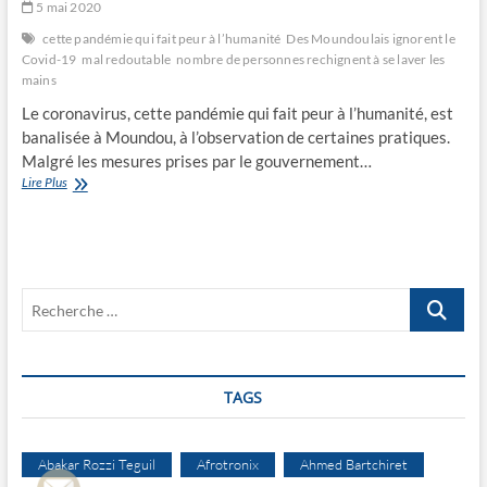
5 mai 2020
cette pandémie qui fait peur à l’humanité
Des Moundoulais ignorent le
Covid-19
mal redoutable
nombre de personnes rechignent à se laver les
mains
Le coronavirus, cette pandémie qui fait peur à l’humanité, est
banalisée à Moundou, à l’observation de certaines pratiques.
Malgré les mesures prises par le gouvernement…
Des
Lire Plus
Moundoulais
ignorent
le
Covid-
19
Recherche
…
TAGS
Abakar Rozzi Teguil
Afrotronix
Ahmed Bartchiret