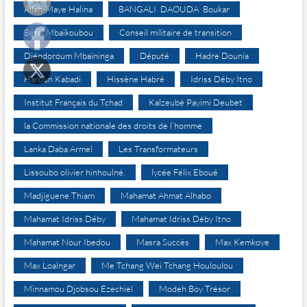
Allah-Maye Halina
BANGALI DAOUDA Boukar
Béral Mbaïkoubou
Conseil militaire de transition
Djéndoroum Mbaïninga
Député
Hadre Dounia
Haroun Kabadi
Hissène Habré
Idriss Déby Itno
Institut Français du Tchad
Kalzeubé Payimi Deubet
la Commission nationale des droits de l’homme
Lanka Daba Armel
Les Transformateurs
Lissoubo olivier hinhoulné.
lycée Félix Eboué
Madjiguene Thiam
Mahamat Ahmat Alhabo
Mahamat Idriss Déby
Mahamat Idriss Déby Itno
Mahamat Nour Ibedou
Masra Succès
Max Kemkoye
Max Loalngar
Me Tchang Wei Tchang Houloulou
Minnamou Djobsou Ezechiel
Modeh Boy Trésor