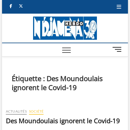
Skip
facebook
twitter
to
content
NDJAM
BI-HEBDO
HEBD
M
e
n
u
B
Étiquette :
Des Moundoulais
u
ignorent le Covid-19
t
t
o
n
ACTUALITÉS
SOCIÉTÉ
Des Moundoulais ignorent le Covid-19