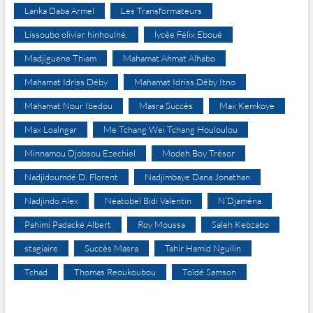
Lanka Daba Armel
Les Transformateurs
Lissoubo olivier hinhoulné.
lycée Félix Eboué
Madjiguene Thiam
Mahamat Ahmat Alhabo
Mahamat Idriss Déby
Mahamat Idriss Déby Itno
Mahamat Nour Ibedou
Masra Succès
Max Kemkoye
Max Loalngar
Me Tchang Wei Tchang Houloulou
Minnamou Djobsou Ezechiel
Modeh Boy Trésor
Nadjidoumdé D. Florent
Nadjimbaye Dana Jonathan
Nadjindo Alex
Néatobeï Bidi Valentin
N’Djaména
Pahimi Padacké Albert
Roy Moussa
Saleh Kebzabo
stagiaire
Succès Masra
Tahir Hamid Nguilin
Tchad
Thomas Reoukoubou
Toïdé Samson