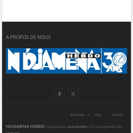
A PROPOS DE NOUS
facebook
twitter
Accueil
BI-Hebdo
Blog
NDJAMENA HEBDO
| Designed by:
AstreduWeb
| © Copyright All right
reserved