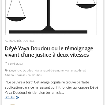
ACTUALITÉS
JUSTICE
Déyé Yaya Doudou ou le témoignage
vivant d’une justice à deux vitesses
5 avril 2023
Déyé Yaya Doudou
Mahamat Abdéramane
Mahamat Ahmad
Alhabo
Thomas Reoukoubou
“Le pauvre a tort”. Cet adage populaire trouve parfaite
application dans ce harassant conflit foncier qui oppose Déyé
Yaya Doudou, héritier d’un terrain sis…
Déyé
Lire Plus
Yaya