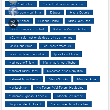
Béral Mbaïkoubou
Conseil militaire de transition
Djéndoroum Mbaïninga
Député
Hadre Dounia
Haroun Kabadi
Hissène Habré
Idriss Déby Itno
Institut Français du Tchad
Kalzeubé Payimi Deubet
la Commission nationale des droits de l’homme
Lanka Daba Armel
Les Transformateurs
Lissoubo olivier hinhoulné.
lycée Félix Eboué
Madjiguene Thiam
Mahamat Ahmat Alhabo
Mahamat Idriss Déby
Mahamat Idriss Déby Itno
Mahamat Nour Ibedou
Masra Succès
Max Kemkoye
Max Loalngar
Me Tchang Wei Tchang Houloulou
Minnamou Djobsou Ezechiel
Modeh Boy Trésor
Nadjidoumdé D. Florent
Nadjimbaye Dana Jonathan