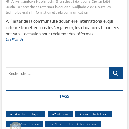
Alixe Naïmbaye Ndolenodji.
Bilan des célébrations
Djérambété
Justin
La nécessité de réformer la douane
Nadjindo Alex
Nouvelles
technologies de l’information et de la communication
A l’instar de la communauté douanière internationale, qui
célèbre le métier tous les 26 janvier, les douaniers tchadiens
ont saisi l’occasion pour réclamer des réformes…
La
Lire Plus
nécessité
de
réformer
la
douane
Recherche
…
TAGS
Abakar Rozzi Teguil
Afrotronix
Ahmed Bartchiret
Allah-Maye Halina
BANGALI DAOUDA Boukar