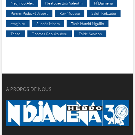
Nadjindo Alex
Néatobeï Bidi Valentin
N’Djaména
Pahimi Padacké Albert
Roy Moussa
Saleh Kebzabo
stagiaire
Succès Masra
Tahir Hamid Nguilin
Tchad
Thomas Reoukoubou
Toïdé Samson
A PROPOS DE NOUS