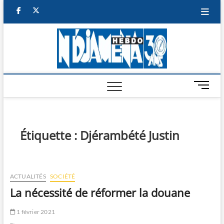
Skip
facebook
twitter
to
content
NDJAM
BI-HEBDO
HEBD
M
e
n
u
B
Étiquette :
Djérambété Justin
u
t
t
o
ACTUALITÉS
SOCIÉTÉ
n
La nécessité de réformer la douane
1 février 2021