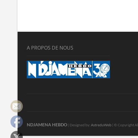
A PROPOS DE NOUS
NDJAMENA HEBDO
| Designed by:
AstreduWeb
| © Copyright Al