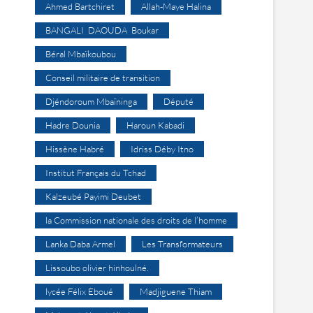
Ahmed Bartchiret
Allah-Maye Halina
BANGALI DAOUDA Boukar
Béral Mbaïkoubou
Conseil militaire de transition
Djéndoroum Mbaïninga
Député
Hadre Dounia
Haroun Kabadi
Hissène Habré
Idriss Déby Itno
Institut Français du Tchad
Kalzeubé Payimi Deubet
la Commission nationale des droits de l’homme
Lanka Daba Armel
Les Transformateurs
Lissoubo olivier hinhoulné.
lycée Félix Eboué
Madjiguene Thiam