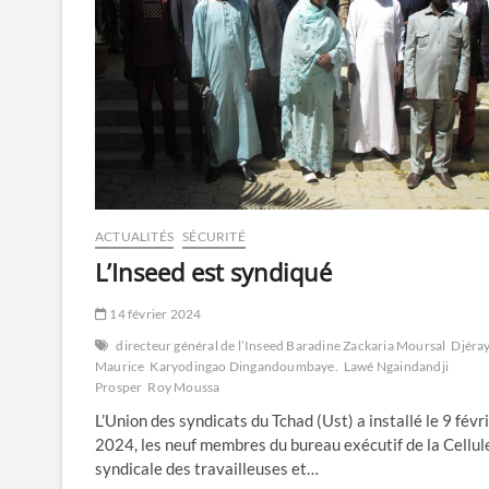
ACTUALITÉS
SÉCURITÉ
L’Inseed est syndiqué
14 février 2024
directeur général de l’Inseed Baradine Zackaria Moursal
Djéra
Maurice
Karyodingao Dingandoumbaye.
Lawé Ngaindandji
Prosper
Roy Moussa
L’Union des syndicats du Tchad (Ust) a installé le 9 févr
2024, les neuf membres du bureau exécutif de la Cellul
syndicale des travailleuses et…