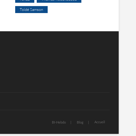
Toïdé Samson
Accueil
BI-Hebdo
Blog