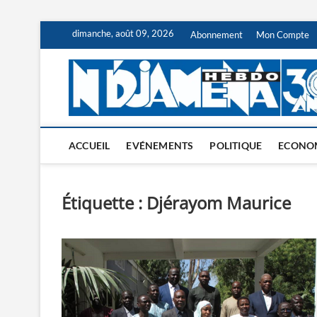
Skip
dimanche, août 09, 2026
Abonnement
Mon Compte
to
content
ACCUEIL
EVÉNEMENTS
POLITIQUE
ECONO
Étiquette :
Djérayom Maurice