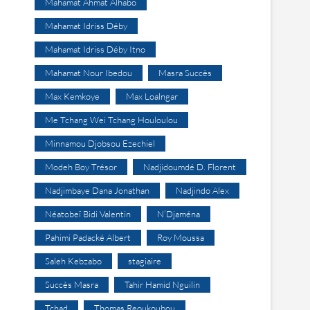
Mahamat Ahmat Alhabo
Mahamat Idriss Déby
Mahamat Idriss Déby Itno
Mahamat Nour Ibedou
Masra Succès
Max Kemkoye
Max Loalngar
Me Tchang Wei Tchang Houloulou
Minnamou Djobsou Ezechiel
Modeh Boy Trésor
Nadjidoumdé D. Florent
Nadjimbaye Dana Jonathan
Nadjindo Alex
Néatobeï Bidi Valentin
N’Djaména
Pahimi Padacké Albert
Roy Moussa
Saleh Kebzabo
stagiaire
Succès Masra
Tahir Hamid Nguilin
Tchad
Thomas Reoukoubou