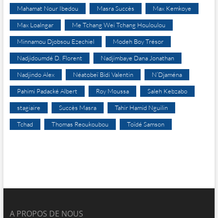
Mahamat Nour Ibedou
Masra Succès
Max Kemkoye
Max Loalngar
Me Tchang Wei Tchang Houloulou
Minnamou Djobsou Ezechiel
Modeh Boy Trésor
Nadjidoumdé D. Florent
Nadjimbaye Dana Jonathan
Nadjindo Alex
Néatobeï Bidi Valentin
N’Djaména
Pahimi Padacké Albert
Roy Moussa
Saleh Kebzabo
stagiaire
Succès Masra
Tahir Hamid Nguilin
Tchad
Thomas Reoukoubou
Toïdé Samson
A PROPOS DE NOUS