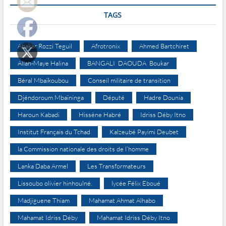
TAGS
Abakar Rozzi Teguil
Afrotronix
Ahmed Bartchiret
Allah-Maye Halina
BANGALI DAOUDA Boukar
Béral Mbaïkoubou
Conseil militaire de transition
Djéndoroum Mbaïninga
Député
Hadre Dounia
Haroun Kabadi
Hissène Habré
Idriss Déby Itno
Institut Français du Tchad
Kalzeubé Payimi Deubet
la Commission nationale des droits de l’homme
Lanka Daba Armel
Les Transformateurs
Lissoubo olivier hinhoulné.
lycée Félix Eboué
Madjiguene Thiam
Mahamat Ahmat Alhabo
Mahamat Idriss Déby
Mahamat Idriss Déby Itno