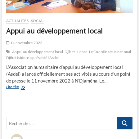
ACTUALITÉS
SOCIAL
Appui au développement local
14 novembre 2022
Appui au développement local
Djibet Isidore
Le Coordinateur national
Djibet Isidore a présenté l’Asdel
L’Association humanitaire d’appui au développement local
(Asdel) a lancé officiellement ses activités au cours d’un point
de presse le 11 novembre 2022 à N’Djaména. Le…
Appui
Lire Plus
au
développement
local
Recherche
…