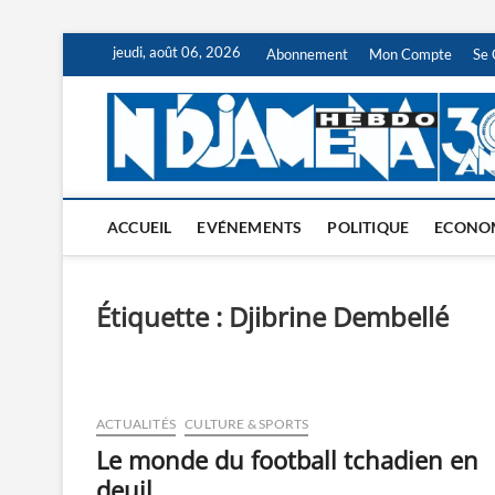
Skip
jeudi, août 06, 2026
Abonnement
Mon Compte
Se 
to
content
ACCUEIL
EVÉNEMENTS
POLITIQUE
ECONO
Étiquette :
Djibrine Dembellé
ACTUALITÉS
CULTURE & SPORTS
Le monde du football tchadien en
deuil