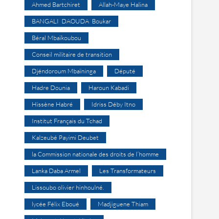
Ahmed Bartchiret
Allah-Maye Halina
BANGALI DAOUDA Boukar
Béral Mbaïkoubou
Conseil militaire de transition
Djéndoroum Mbaïninga
Député
Hadre Dounia
Haroun Kabadi
Hissène Habré
Idriss Déby Itno
Institut Français du Tchad
Kalzeubé Payimi Deubet
la Commission nationale des droits de l’homme
Lanka Daba Armel
Les Transformateurs
Lissoubo olivier hinhoulné.
lycée Félix Eboué
Madjiguene Thiam