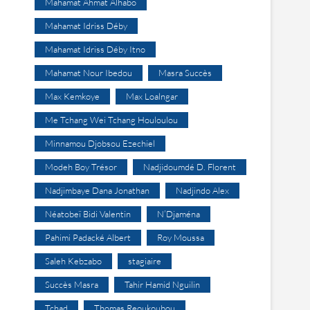
Mahamat Ahmat Alhabo
Mahamat Idriss Déby
Mahamat Idriss Déby Itno
Mahamat Nour Ibedou
Masra Succès
Max Kemkoye
Max Loalngar
Me Tchang Wei Tchang Houloulou
Minnamou Djobsou Ezechiel
Modeh Boy Trésor
Nadjidoumdé D. Florent
Nadjimbaye Dana Jonathan
Nadjindo Alex
Néatobeï Bidi Valentin
N’Djaména
Pahimi Padacké Albert
Roy Moussa
Saleh Kebzabo
stagiaire
Succès Masra
Tahir Hamid Nguilin
Tchad
Thomas Reoukoubou