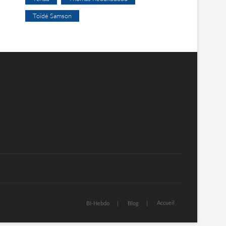
Toïdé Samson
Accueil
BI-Hebdo
Blog