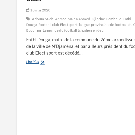
18 mai 2020
Adoum Saleh
Ahmed Maïna Ahmed
Djibrine Dembellé
Fathi
Douga
football club Elect sport
la ligue provinciale de football du 
Baguirmi
Le monde du football tchadien en deuil
Fathi Douga, maire de la commune du 2ème arrondiss
de la ville de N’Djaména, et par ailleurs président du fo
club Elect sport est décédé…
Le
Lire Plus
monde
du
football
tchadien
en
deuil