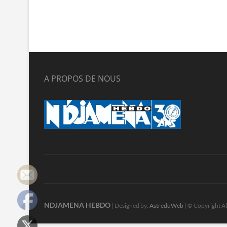
A PROPOS DE NOUS
NDJAMENA HEBDO
| Designed by:
AstreduWeb
| © Copyright Al