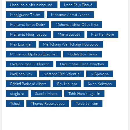
Lissoubo olivier hinhoulné.
lycée Félix Eboué
Madjiguene Thiam
Mahamat Ahmat Alhabo
Mahamat Idriss Déby
Mahamat Idriss Déby Itno
Mahamat Nour Ibedou
Masra Succès
Max Kemkoye
Max Loalngar
Me Tchang Wei Tchang Houloulou
Minnamou Djobsou Ezechiel
Modeh Boy Trésor
Nadjidoumdé D. Florent
Nadjimbaye Dana Jonathan
Nadjindo Alex
Néatobeï Bidi Valentin
N’Djaména
Pahimi Padacké Albert
Roy Moussa
Saleh Kebzabo
stagiaire
Succès Masra
Tahir Hamid Nguilin
Tchad
Thomas Reoukoubou
Toïdé Samson