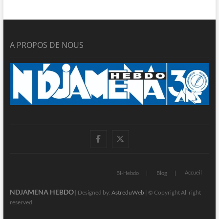
A PROPOS DE NOUS
facebook
twitter
Accueil
BI-Hebdo
Blog
NDJAMENA HEBDO
| Designed by:
AstreduWeb
| © Copyright All right
reserved