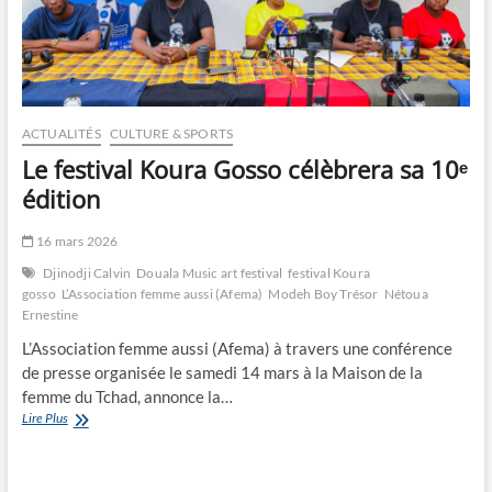
ACTUALITÉS
CULTURE & SPORTS
Le festival Koura Gosso célèbrera sa 10ᵉ
édition
16 mars 2026
Djinodji Calvin
Douala Music art festival
festival Koura
gosso
L’Association femme aussi (Afema)
Modeh Boy Trésor
Nétoua
Ernestine
L’Association femme aussi (Afema) à travers une conférence
de presse organisée le samedi 14 mars à la Maison de la
femme du Tchad, annonce la…
Le
Lire Plus
festival
Koura
Gosso