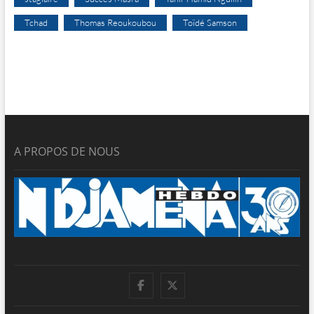
Tchad
Thomas Reoukoubou
Toïdé Samson
A PROPOS DE NOUS
facebook
twitter