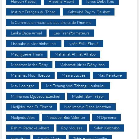
Haroun Kabadi
Hissène Habré
Idriss Déby Itno
Institut Français du Tchad
Kalzeubé Payimi Deubet
la Commission nationale des droits de l’homme
Lanka Daba Armel
Les Transformateurs
Lissoubo olivier hinhoulné.
lycée Félix Eboué
Madjiguene Thiam
Mahamat Ahmat Alhabo
Mahamat Idriss Déby
Mahamat Idriss Déby Itno
Mahamat Nour Ibedou
Masra Succès
Max Kemkoye
Max Loalngar
Me Tchang Wei Tchang Houloulou
Minnamou Djobsou Ezechiel
Modeh Boy Trésor
Nadjidoumdé D. Florent
Nadjimbaye Dana Jonathan
Nadjindo Alex
Néatobeï Bidi Valentin
N’Djaména
Pahimi Padacké Albert
Roy Moussa
Saleh Kebzabo
stagiaire
Succès Masra
Tahir Hamid Nguilin