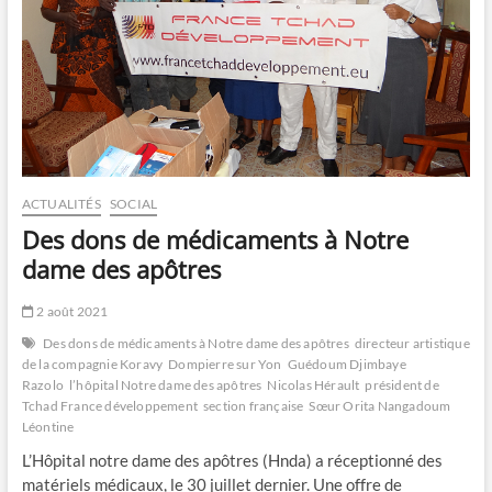
ACTUALITÉS
SOCIAL
Des dons de médicaments à Notre
dame des apôtres
2 août 2021
Des dons de médicaments à Notre dame des apôtres
directeur artistique
de la compagnie Koravy
Dompierre sur Yon
Guédoum Djimbaye
Razolo
l’hôpital Notre dame des apôtres
Nicolas Hérault
président de
Tchad France développement
section française
Sœur Orita Nangadoum
Léontine
L’Hôpital notre dame des apôtres (Hnda) a réceptionné des
matériels médicaux, le 30 juillet dernier. Une offre de