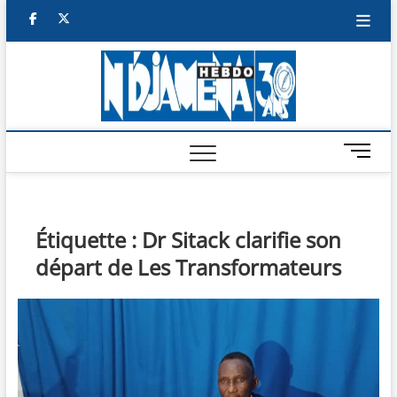
Skip
facebook
twitter
to
content
NDJAM
BI-HEBDO
HEBD
M
e
n
u
B
Étiquette :
Dr Sitack clarifie son
u
départ de Les Transformateurs
t
t
o
n