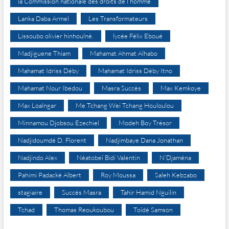
la Commission nationale des droits de l’homme
Lanka Daba Armel
Les Transformateurs
Lissoubo olivier hinhoulné.
lycée Félix Eboué
Madjiguene Thiam
Mahamat Ahmat Alhabo
Mahamat Idriss Déby
Mahamat Idriss Déby Itno
Mahamat Nour Ibedou
Masra Succès
Max Kemkoye
Max Loalngar
Me Tchang Wei Tchang Houloulou
Minnamou Djobsou Ezechiel
Modeh Boy Trésor
Nadjidoumdé D. Florent
Nadjimbaye Dana Jonathan
Nadjindo Alex
Néatobeï Bidi Valentin
N’Djaména
Pahimi Padacké Albert
Roy Moussa
Saleh Kebzabo
stagiaire
Succès Masra
Tahir Hamid Nguilin
Tchad
Thomas Reoukoubou
Toïdé Samson