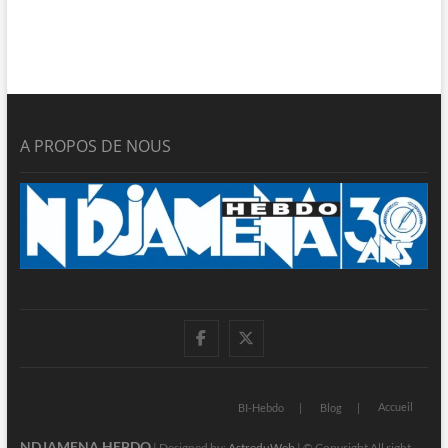
A PROPOS DE NOUS
facebook
twitter
Accueil
BI-Hebdo
Blog
NDJAMENA HEBDO
| Designed by:
AstreduWeb
| © Copyright All right