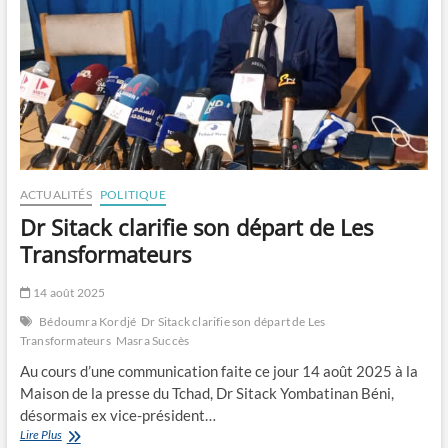
ACTUALITÉS
POLITIQUE
Dr Sitack clarifie son départ de Les
Transformateurs
14 août 2025
Bédoumra Kordjé
Dr Sitack clarifie son départ de Les
Transformateurs
Masra Succès
Au cours d’une communication faite ce jour 14 août 2025 à la
Maison de la presse du Tchad, Dr Sitack Yombatinan Béni,
désormais ex vice-président…
Dr
Lire Plus