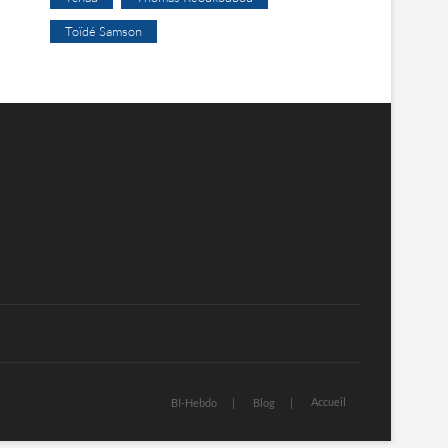
Toïdé Samson
Accueil
BI-Hebdo
Blog