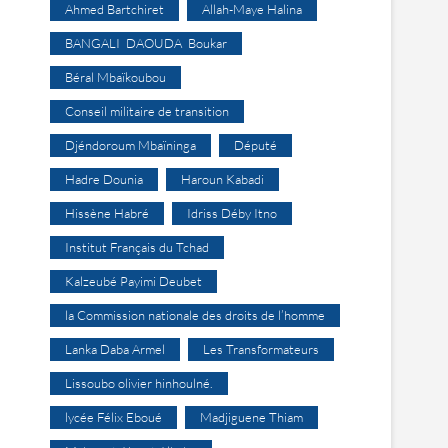
Ahmed Bartchiret
Allah-Maye Halina
BANGALI DAOUDA Boukar
Béral Mbaïkoubou
Conseil militaire de transition
Djéndoroum Mbaïninga
Député
Hadre Dounia
Haroun Kabadi
Hissène Habré
Idriss Déby Itno
Institut Français du Tchad
Kalzeubé Payimi Deubet
la Commission nationale des droits de l’homme
Lanka Daba Armel
Les Transformateurs
Lissoubo olivier hinhoulné.
lycée Félix Eboué
Madjiguene Thiam