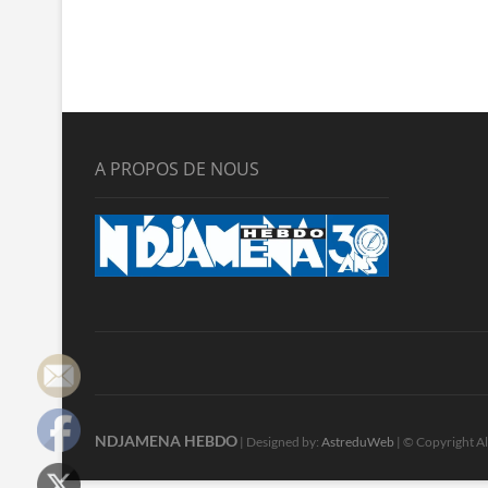
A PROPOS DE NOUS
NDJAMENA HEBDO
| Designed by:
AstreduWeb
| © Copyright Al