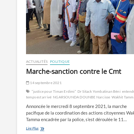
ACTUALITÉS
POLITIQUE
Marche-sanction contre le Cmt
14 septembre 2021
“justice pour Timan Erdimi”
Dr Sitack Yombatinan Béni
entende
temps est arrivé
NGARSOUNDA DOUNBE Narcisse
Wakhit Tamm
Annoncée le mercredi 8 septembre 2021, la marche
pacifique de la coordination des actions citoyennes Wa
Tamma encadrée par la police, s’est déroulée le 11…
Marche-
Lire Plus
sanction