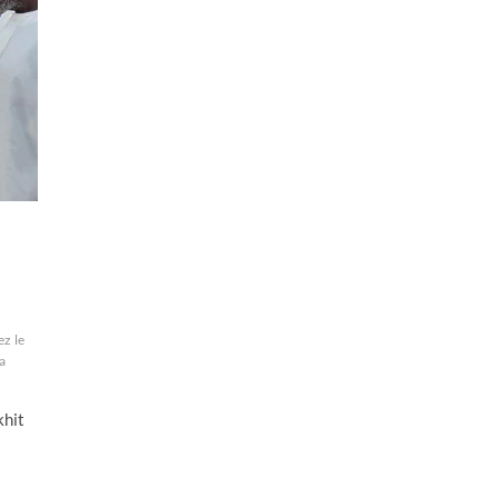
z le
a
khit