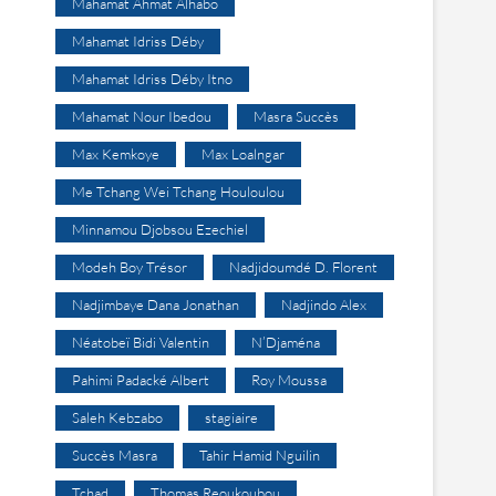
Mahamat Ahmat Alhabo
Mahamat Idriss Déby
Mahamat Idriss Déby Itno
Mahamat Nour Ibedou
Masra Succès
Max Kemkoye
Max Loalngar
Me Tchang Wei Tchang Houloulou
Minnamou Djobsou Ezechiel
Modeh Boy Trésor
Nadjidoumdé D. Florent
Nadjimbaye Dana Jonathan
Nadjindo Alex
Néatobeï Bidi Valentin
N’Djaména
Pahimi Padacké Albert
Roy Moussa
Saleh Kebzabo
stagiaire
Succès Masra
Tahir Hamid Nguilin
Tchad
Thomas Reoukoubou