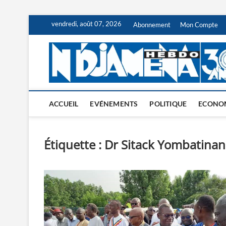
Skip
vendredi, août 07, 2026
Abonnement
Mon Compte
to
content
ACCUEIL
EVÉNEMENTS
POLITIQUE
ECONO
Étiquette :
Dr Sitack Yombatinan