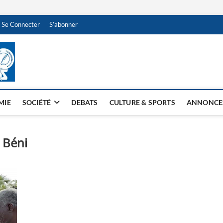
Se Connecter
S’abonner
NDJAMENA HEBDO
BI-HEBDO
MIE
SOCIÉTÉ
DEBATS
CULTURE & SPORTS
ANNONCE
 Béni