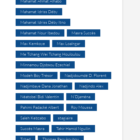
Mahamat Ahmat Alhabo
Mahamat Idriss Déby
Mahamat Idriss Déby Itno
Mahamat Nour Ibedou
Masra Succès
Max Kemkoye
Max Loalngar
Me Tchang Wei Tchang Houloulou
Minnamou Djobsou Ezechiel
Modeh Boy Trésor
Nadjidoumdé D. Florent
Nadjimbaye Dana Jonathan
Nadjindo Alex
Néatobeï Bidi Valentin
N’Djaména
Pahimi Padacké Albert
Roy Moussa
Saleh Kebzabo
stagiaire
Succès Masra
Tahir Hamid Nguilin
Tchad
Thomas Reoukoubou