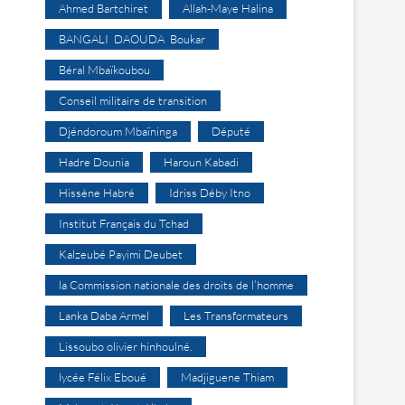
Ahmed Bartchiret
Allah-Maye Halina
BANGALI DAOUDA Boukar
Béral Mbaïkoubou
Conseil militaire de transition
Djéndoroum Mbaïninga
Député
Hadre Dounia
Haroun Kabadi
Hissène Habré
Idriss Déby Itno
Institut Français du Tchad
Kalzeubé Payimi Deubet
la Commission nationale des droits de l’homme
Lanka Daba Armel
Les Transformateurs
Lissoubo olivier hinhoulné.
lycée Félix Eboué
Madjiguene Thiam