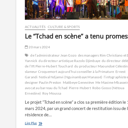
ACTUALITÉS
CULTURE & SPORTS
Le “Tchad en scène” a tenu promes
20 mars 2024
de l’administrateur Jean Gozo
des managers Rim Christiano et 
Yannick
du directeur artistique Razolo Djimbaye
du directeur dél
de l’Ift Pierre-Hubert Touchard
du producteur Maoundoé Célestin
slameur Croquemort aujourd’hui conseiller à la Primature
Ernest
Garandi
festival Ndjamvi (Nguinambaye Manassé)
l’infographiste 
designer Paulin Preston
Matibeye Geneviève
Me Maxime Mbassei
avocat au barreau du Tchad
Pierre-Hubert
Robo Gosso (Nétoua
Ernestine)
Roy Moussa
Le projet “Tchad en scène” a clos sa première édition le
mars 2024, par un grand concert de restitution issu de 
résidence de…
Le
Lire Plus
“Tchad