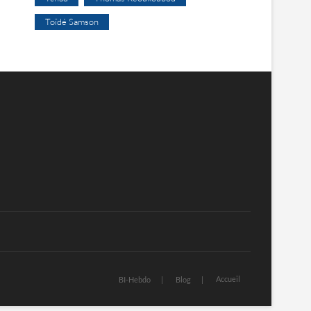
Toïdé Samson
Accueil
BI-Hebdo
Blog