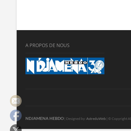
A PROPOS DE NOUS
NDJAMENA HEBDO
| Designed by:
AstreduWeb
| © Copyright Al