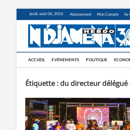
Skip
jeudi, août 06, 2026
Abonnement
Mon Compte
Se 
to
content
ACCUEIL
EVÉNEMENTS
POLITIQUE
ECONO
Étiquette :
du directeur délégué 