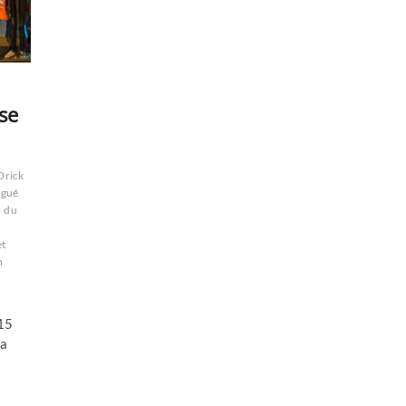
se
Drick
égué
du
et
n
 15
la