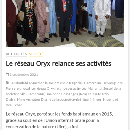
ACTUALITÉS
SOCIÉTÉ
Le réseau Oryx relance ses activités
1 septembre 2021
Abdoulahi Ahmed de la société civile (Nigeria)
Cameroun
Denamguéré
Pierre
élu local
Le réseau Oryx relance ses activités
Mahamat Sossol de la
société civile (Cameroun)
maire de Bossangoa (Rca) et Issa Mardo
Djabir
Mme Aichatou Djariri de la société civile (Niger)
Niger
Nigeria et
Rca
Tchad
Le réseau Oryx, porté sur les fonds baptismaux en 2015,
grâce au soutien de l’Union internationale pour la
conservation de la nature (Uicn), a fini…