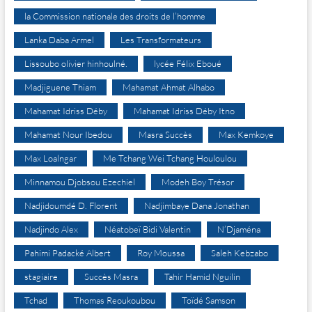
la Commission nationale des droits de l’homme
Lanka Daba Armel
Les Transformateurs
Lissoubo olivier hinhoulné.
lycée Félix Eboué
Madjiguene Thiam
Mahamat Ahmat Alhabo
Mahamat Idriss Déby
Mahamat Idriss Déby Itno
Mahamat Nour Ibedou
Masra Succès
Max Kemkoye
Max Loalngar
Me Tchang Wei Tchang Houloulou
Minnamou Djobsou Ezechiel
Modeh Boy Trésor
Nadjidoumdé D. Florent
Nadjimbaye Dana Jonathan
Nadjindo Alex
Néatobeï Bidi Valentin
N’Djaména
Pahimi Padacké Albert
Roy Moussa
Saleh Kebzabo
stagiaire
Succès Masra
Tahir Hamid Nguilin
Tchad
Thomas Reoukoubou
Toïdé Samson