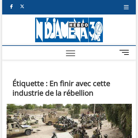
Skip
facebook
twitter
to
content
NDJAM
BI-HEBDO
HEBD
M
e
n
u
B
Étiquette :
En finir avec cette
u
industrie de la rébellion
t
t
o
n