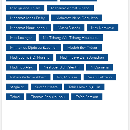
Madjiguene Thiam
Mahamat Ahmat Alhabo
Mahamat Idriss Déby
Mahamat Idriss Déby Itno
Mahamat Nour Ibedou
Masra Succès
Max Kemkoye
Max Loalngar
Me Tchang Wei Tchang Houloulou
Minnamou Djobsou Ezechiel
Modeh Boy Trésor
Nadjidoumdé D. Florent
Nadjimbaye Dana Jonathan
Nadjindo Alex
Néatobeï Bidi Valentin
N’Djaména
Pahimi Padacké Albert
Roy Moussa
Saleh Kebzabo
stagiaire
Succès Masra
Tahir Hamid Nguilin
Tchad
Thomas Reoukoubou
Toïdé Samson