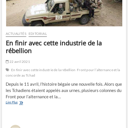
ACTUALITÉS
EDITORIAL
En finir avec cette industrie de la
rébellion
22 avril 2021
En finir avec cette industrie de la rébellion
Front pour l’alternance et la
concorde au Tchad
Depuis le 11 avril, l’histoire bégaie une nouvelle fois. Alors que
les Tchadiens étaient appelés aux urnes, plusieurs colonnes du
Front pour l’alternance et la…
En
Lire Plus
finir
avec
cette
industrie
de