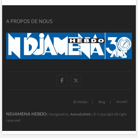
A PROPOS DE NOUS
facebook
twitter
Accueil
BI-Hebdo
Blog
NDJAMENA HEBDO
| Designed by:
AstreduWeb
| © Copyright All right
reserved