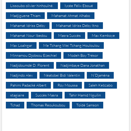
Lissoubo olivier hinhoulné.
lycée Félix Eboué
Madjiguene Thiam
Mahamat Ahmat Alhabo
Mahamat Idriss Déby
Mahamat Idriss Déby Itno
Mahamat Nour Ibedou
Masra Succès
Max Kemkoye
Max Loalngar
Me Tchang Wei Tchang Houloulou
Minnamou Djobsou Ezechiel
Modeh Boy Trésor
Nadjidoumdé D. Florent
Nadjimbaye Dana Jonathan
Nadjindo Alex
Néatobeï Bidi Valentin
N’Djaména
Pahimi Padacké Albert
Roy Moussa
Saleh Kebzabo
stagiaire
Succès Masra
Tahir Hamid Nguilin
Tchad
Thomas Reoukoubou
Toïdé Samson