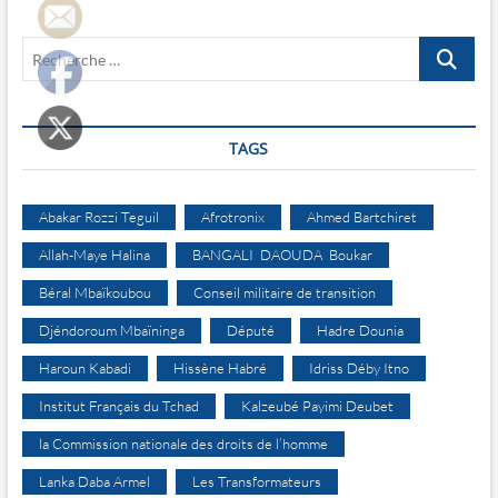
être
servis »
Recherche
…
TAGS
Abakar Rozzi Teguil
Afrotronix
Ahmed Bartchiret
Allah-Maye Halina
BANGALI DAOUDA Boukar
Béral Mbaïkoubou
Conseil militaire de transition
Djéndoroum Mbaïninga
Député
Hadre Dounia
Haroun Kabadi
Hissène Habré
Idriss Déby Itno
Institut Français du Tchad
Kalzeubé Payimi Deubet
la Commission nationale des droits de l’homme
Lanka Daba Armel
Les Transformateurs