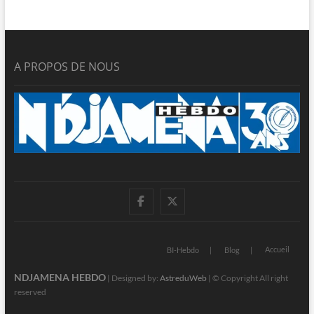
A PROPOS DE NOUS
facebook
twitter
Accueil
BI-Hebdo
Blog
NDJAMENA HEBDO
| Designed by:
AstreduWeb
| © Copyright All right
reserved