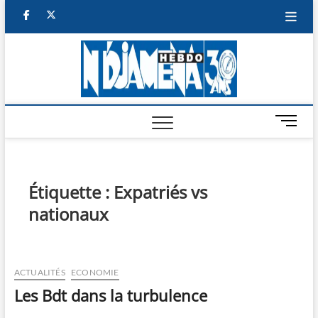
Skip
facebook
twitter
to
content
NDJAM
BI-HEBDO
HEBD
M
e
n
u
B
Étiquette :
Expatriés vs
u
nationaux
t
t
o
n
ACTUALITÉS
ECONOMIE
Les Bdt dans la turbulence