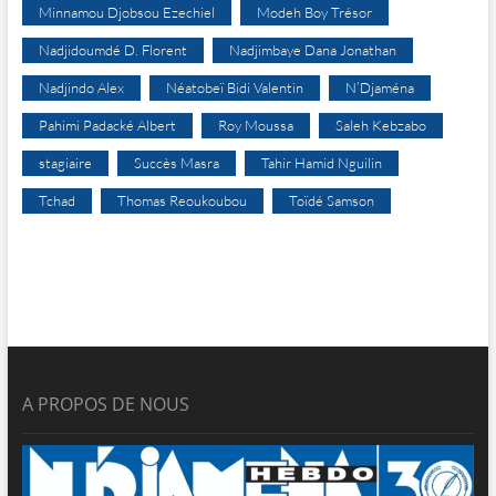
Minnamou Djobsou Ezechiel
Modeh Boy Trésor
Nadjidoumdé D. Florent
Nadjimbaye Dana Jonathan
Nadjindo Alex
Néatobeï Bidi Valentin
N’Djaména
Pahimi Padacké Albert
Roy Moussa
Saleh Kebzabo
stagiaire
Succès Masra
Tahir Hamid Nguilin
Tchad
Thomas Reoukoubou
Toïdé Samson
A PROPOS DE NOUS