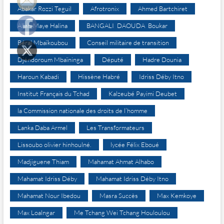
Abakar Rozzi Teguil
Afrotronix
Ahmed Bartchiret
Allah-Maye Halina
BANGALI DAOUDA Boukar
Béral Mbaïkoubou
Conseil militaire de transition
Djéndoroum Mbaïninga
Député
Hadre Dounia
Haroun Kabadi
Hissène Habré
Idriss Déby Itno
Institut Français du Tchad
Kalzeubé Payimi Deubet
la Commission nationale des droits de l’homme
Lanka Daba Armel
Les Transformateurs
Lissoubo olivier hinhoulné.
lycée Félix Eboué
Madjiguene Thiam
Mahamat Ahmat Alhabo
Mahamat Idriss Déby
Mahamat Idriss Déby Itno
Mahamat Nour Ibedou
Masra Succès
Max Kemkoye
Max Loalngar
Me Tchang Wei Tchang Houloulou