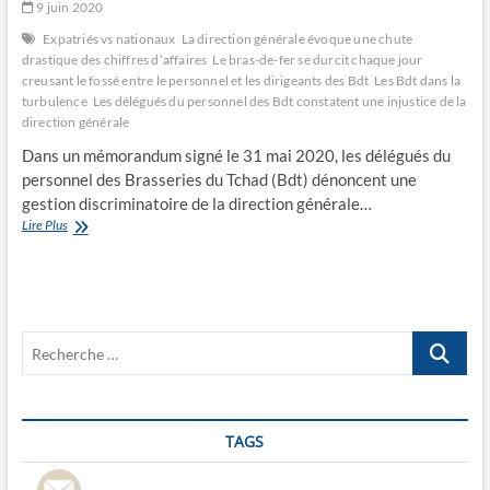
9 juin 2020
Expatriés vs nationaux
La direction générale évoque une chute
drastique des chiffres d’affaires
Le bras-de-fer se durcit chaque jour
creusant le fossé entre le personnel et les dirigeants des Bdt
Les Bdt dans la
turbulence
Les délégués du personnel des Bdt constatent une injustice de la
direction générale
Dans un mémorandum signé le 31 mai 2020, les délégués du
personnel des Brasseries du Tchad (Bdt) dénoncent une
gestion discriminatoire de la direction générale…
Les
Lire Plus
Bdt
dans
la
turbulence
Recherche
…
TAGS