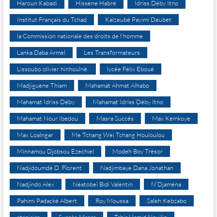
Haroun Kabadi
Hissène Habré
Idriss Déby Itno
Institut Français du Tchad
Kalzeubé Payimi Deubet
la Commission nationale des droits de l’homme
Lanka Daba Armel
Les Transformateurs
Lissoubo olivier hinhoulné.
lycée Félix Eboué
Madjiguene Thiam
Mahamat Ahmat Alhabo
Mahamat Idriss Déby
Mahamat Idriss Déby Itno
Mahamat Nour Ibedou
Masra Succès
Max Kemkoye
Max Loalngar
Me Tchang Wei Tchang Houloulou
Minnamou Djobsou Ezechiel
Modeh Boy Trésor
Nadjidoumdé D. Florent
Nadjimbaye Dana Jonathan
Nadjindo Alex
Néatobeï Bidi Valentin
N’Djaména
Pahimi Padacké Albert
Roy Moussa
Saleh Kebzabo
stagiaire
Succès Masra
Tahir Hamid Nguilin