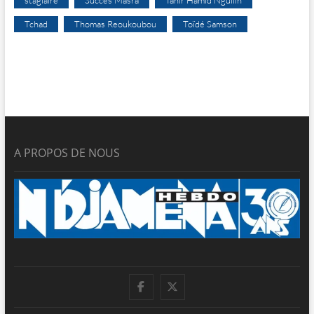
Tchad
Thomas Reoukoubou
Toïdé Samson
A PROPOS DE NOUS
facebook
twitter