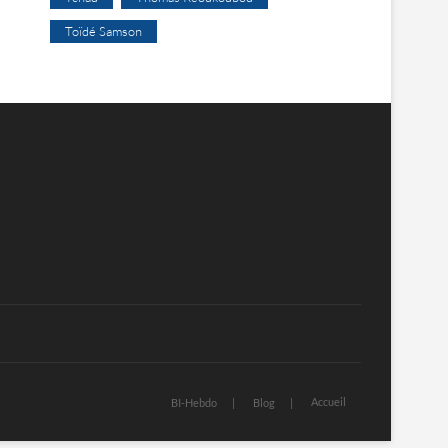
Toïdé Samson
Accueil
BI-Hebdo
Blog