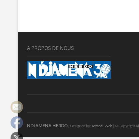
A PROPOS DE NOUS
NDJAMENA HEBDO
| Designed by:
AstreduWeb
| © Copyright Al