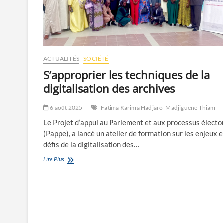
ACTUALITÉS
SOCIÉTÉ
S’approprier les techniques de la
digitalisation des archives
6 août 2025
Fatima Karima Hadjaro
Madjiguene Thiam
Le Projet d’appui au Parlement et aux processus élect
(Pappe), a lancé un atelier de formation sur les enjeux e
défis de la digitalisation des…
S’approprier
Lire Plus
les
techniques
de
la
digitalisation
des
archives