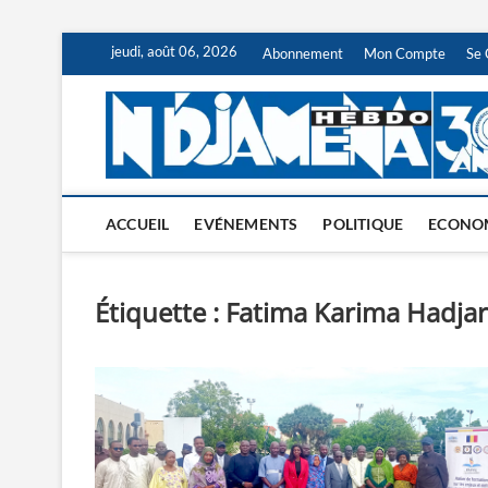
Skip
jeudi, août 06, 2026
Abonnement
Mon Compte
Se 
to
content
ACCUEIL
EVÉNEMENTS
POLITIQUE
ECONO
Étiquette :
Fatima Karima Hadja