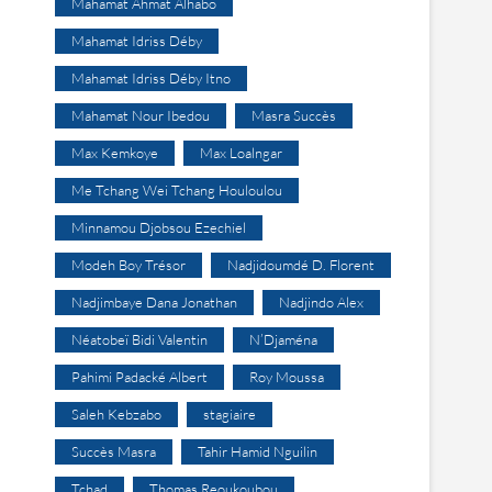
Mahamat Ahmat Alhabo
Mahamat Idriss Déby
Mahamat Idriss Déby Itno
Mahamat Nour Ibedou
Masra Succès
Max Kemkoye
Max Loalngar
Me Tchang Wei Tchang Houloulou
Minnamou Djobsou Ezechiel
Modeh Boy Trésor
Nadjidoumdé D. Florent
Nadjimbaye Dana Jonathan
Nadjindo Alex
Néatobeï Bidi Valentin
N’Djaména
Pahimi Padacké Albert
Roy Moussa
Saleh Kebzabo
stagiaire
Succès Masra
Tahir Hamid Nguilin
Tchad
Thomas Reoukoubou