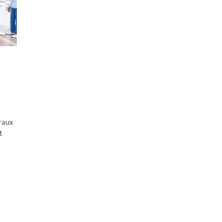
oraux
t