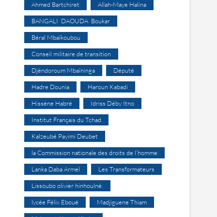
Ahmed Bartchiret
Allah-Maye Halina
BANGALI DAOUDA Boukar
Béral Mbaïkoubou
Conseil militaire de transition
Djéndoroum Mbaïninga
Député
Hadre Dounia
Haroun Kabadi
Hissène Habré
Idriss Déby Itno
Institut Français du Tchad
Kalzeubé Payimi Deubet
la Commission nationale des droits de l’homme
Lanka Daba Armel
Les Transformateurs
Lissoubo olivier hinhoulné.
lycée Félix Eboué
Madjiguene Thiam