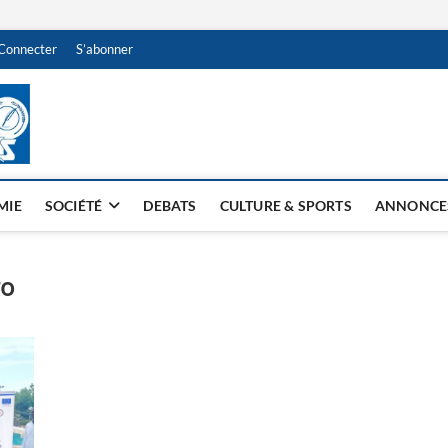
Connecter
S’abonner
NDJAMENA HEBDO
BI-HEBDO
MIE
SOCIÉTÉ
DEBATS
CULTURE & SPORTS
ANNONCE
ro