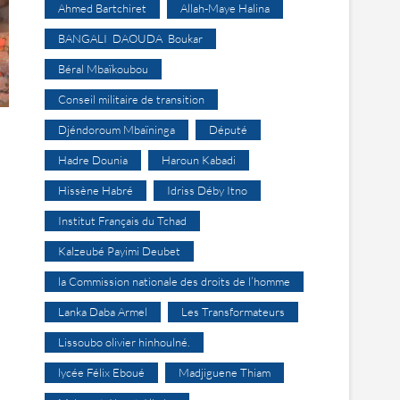
Ahmed Bartchiret
Allah-Maye Halina
BANGALI DAOUDA Boukar
Béral Mbaïkoubou
Conseil militaire de transition
Djéndoroum Mbaïninga
Député
Hadre Dounia
Haroun Kabadi
Hissène Habré
Idriss Déby Itno
Institut Français du Tchad
Kalzeubé Payimi Deubet
la Commission nationale des droits de l’homme
Lanka Daba Armel
Les Transformateurs
Lissoubo olivier hinhoulné.
lycée Félix Eboué
Madjiguene Thiam