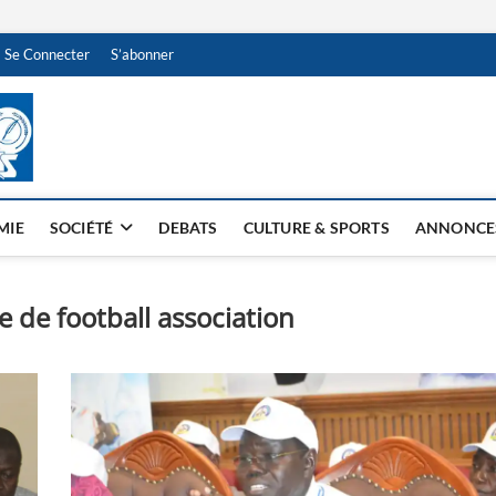
Se Connecter
S’abonner
NDJAMENA HEBDO
BI-HEBDO
MIE
SOCIÉTÉ
DEBATS
CULTURE & SPORTS
ANNONCE
 de football association