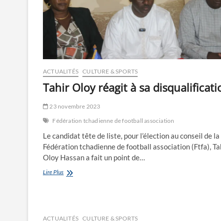
ACTUALITÉS
CULTURE & SPORTS
Tahir Oloy réagit à sa disqualificati
23 novembre 2023
Fédération tchadienne de football association
Le candidat tête de liste, pour l’élection au conseil de la
Fédération tchadienne de football association (Ftfa), Ta
Oloy Hassan a fait un point de…
Tahir
Lire Plus
Oloy
réagit
à
sa
disqualification
ACTUALITÉS
CULTURE & SPORTS