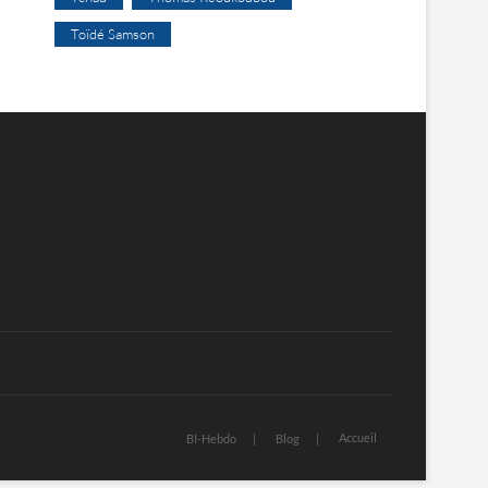
Toïdé Samson
Accueil
BI-Hebdo
Blog