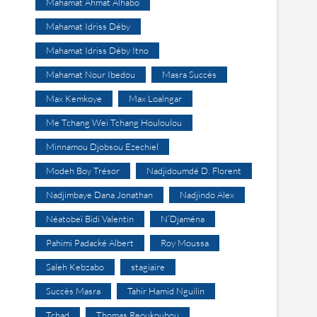
Mahamat Ahmat Alhabo
Mahamat Idriss Déby
Mahamat Idriss Déby Itno
Mahamat Nour Ibedou
Masra Succès
Max Kemkoye
Max Loalngar
Me Tchang Wei Tchang Houloulou
Minnamou Djobsou Ezechiel
Modeh Boy Trésor
Nadjidoumdé D. Florent
Nadjimbaye Dana Jonathan
Nadjindo Alex
Néatobeï Bidi Valentin
N’Djaména
Pahimi Padacké Albert
Roy Moussa
Saleh Kebzabo
stagiaire
Succès Masra
Tahir Hamid Nguilin
Tchad
Thomas Reoukoubou