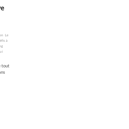
ve
ion
Le
éfis à
ng
ui
e tout
ans