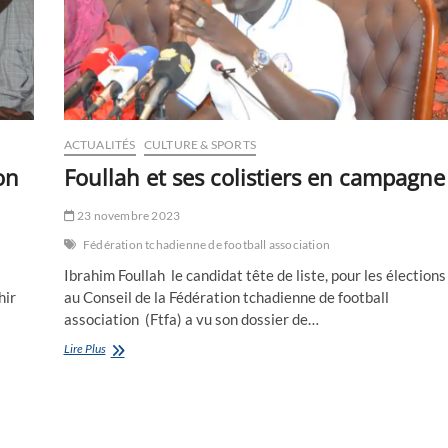
ACTUALITÉS
CULTURE & SPORTS
on
Foullah et ses colistiers en campagne
23 novembre 2023
Fédération tchadienne de football association
Ibrahim Foullah le candidat tête de liste, pour les élections
hir
au Conseil de la Fédération tchadienne de football
association (Ftfa) a vu son dossier de…
Foullah
Lire Plus
et
ses
colistiers
en
campagne