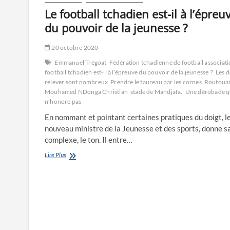
Le football tchadien est-il à l’épreu
du pouvoir de la jeunesse ?
20 octobre 2020
Emmanuel Trégoat
Fédération tchadienne de football associat
football tchadien est-il à l’épreuve du pouvoir de la jeunesse ?
Les d
relever sont nombreux
Prendre le taureau par les cornes
Routoua
Mouhamed NDonga Christian
stade de Mandjafa.
Une dérobade q
n’honore pas
En nommant et pointant certaines pratiques du doigt, l
nouveau ministre de la Jeunesse et des sports, donne s
complexe, le ton. Il entre…
Le
Lire Plus
football
tchadien
est-
il
à
l’épreuve
du
pouvoir