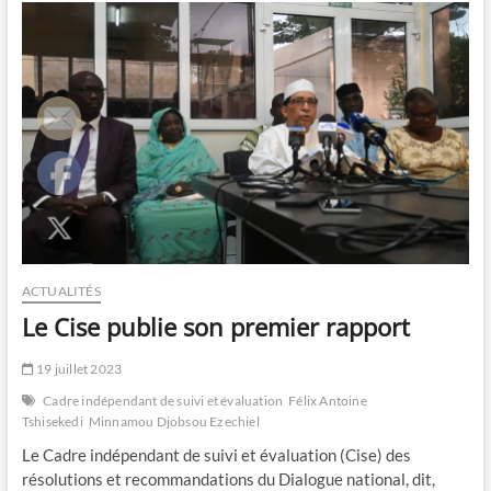
trinquent
pour
la
mission
accomplie
ACTUALITÉS
Le Cise publie son premier rapport
19 juillet 2023
Cadre indépendant de suivi et évaluation
Félix Antoine
Tshisekedi
Minnamou Djobsou Ezechiel
Le Cadre indépendant de suivi et évaluation (Cise) des
résolutions et recommandations du Dialogue national, dit,