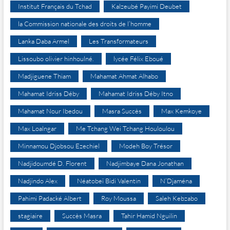
Institut Français du Tchad
Kalzeubé Payimi Deubet
la Commission nationale des droits de l’homme
Lanka Daba Armel
Les Transformateurs
Lissoubo olivier hinhoulné.
lycée Félix Eboué
Madjiguene Thiam
Mahamat Ahmat Alhabo
Mahamat Idriss Déby
Mahamat Idriss Déby Itno
Mahamat Nour Ibedou
Masra Succès
Max Kemkoye
Max Loalngar
Me Tchang Wei Tchang Houloulou
Minnamou Djobsou Ezechiel
Modeh Boy Trésor
Nadjidoumdé D. Florent
Nadjimbaye Dana Jonathan
Nadjindo Alex
Néatobeï Bidi Valentin
N’Djaména
Pahimi Padacké Albert
Roy Moussa
Saleh Kebzabo
stagiaire
Succès Masra
Tahir Hamid Nguilin