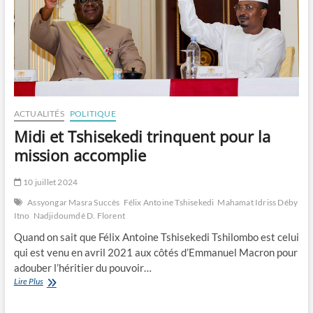
ACTUALITÉS
POLITIQUE
Midi et Tshisekedi trinquent pour la
mission accomplie
10 juillet 2024
Assyongar Masra Succès
Félix Antoine Tshisekedi
Mahamat Idriss Déby
Itno
Nadjidoumdé D. Florent
Quand on sait que Félix Antoine Tshisekedi Tshilombo est celui
qui est venu en avril 2021 aux côtés d’Emmanuel Macron pour
adouber l’héritier du pouvoir…
Midi
Lire Plus
et
Tshisekedi