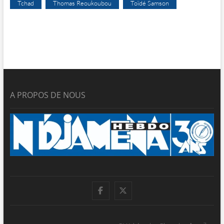
Tchad
Thomas Reoukoubou
Toïdé Samson
A PROPOS DE NOUS
facebook
twitter