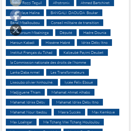
Abakar Rozzi Teguil
Afrotronix
Ahmed Bartchiret
Allah-Maye Halina
BANGALI DAOUDA Boukar
Béral Mbaïkoubou
Conseil militaire de transition
Djéndoroum Mbaïninga
Député
Hadre Dounia
Haroun Kabadi
Hissène Habré
Idriss Déby Itno
Institut Français du Tchad
Kalzeubé Payimi Deubet
la Commission nationale des droits de l’homme
Lanka Daba Armel
Les Transformateurs
Lissoubo olivier hinhoulné.
lycée Félix Eboué
Madjiguene Thiam
Mahamat Ahmat Alhabo
Mahamat Idriss Déby
Mahamat Idriss Déby Itno
Mahamat Nour Ibedou
Masra Succès
Max Kemkoye
Max Loalngar
Me Tchang Wei Tchang Houloulou