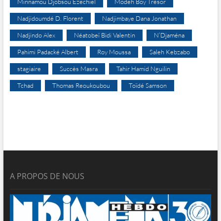
Minnamou Djobsou Ezechiel
Modeh Boy Trésor
Nadjidoumdé D. Florent
Nadjimbaye Dana Jonathan
Nadjindo Alex
Néatobeï Bidi Valentin
N’Djaména
Pahimi Padacké Albert
Roy Moussa
Saleh Kebzabo
stagiaire
Succès Masra
Tahir Hamid Nguilin
Tchad
Thomas Reoukoubou
Toïdé Samson
A PROPOS DE NOUS