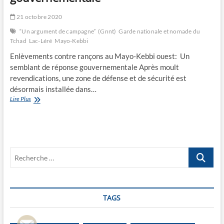
21 octobre 2020
“Un argument de campagne”
(Gnnt)
Garde nationale et nomade du
Tchad
Lac-Léré
Mayo-Kebbi
Enlèvements contre rançons au Mayo-Kebbi ouest: Un
semblant de réponse gouvernementale Après moult
revendications, une zone de défense et de sécurité est
désormais installée dans…
Un
Lire Plus
semblant
de
réponse
gouvernementale
Recherche
…
TAGS