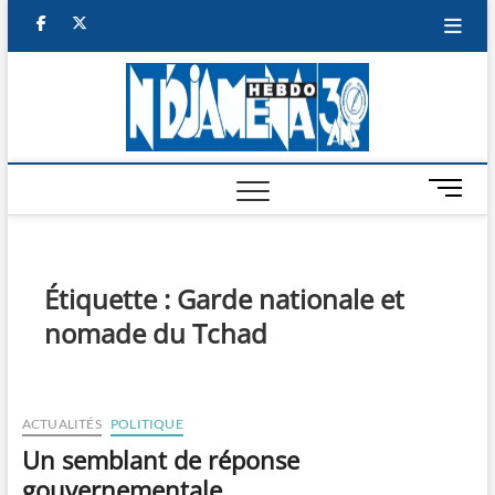
Skip
facebook
twitter
to
content
NDJAM
BI-HEBDO
HEBD
M
e
n
u
B
Étiquette :
Garde nationale et
u
nomade du Tchad
t
t
o
n
ACTUALITÉS
POLITIQUE
Un semblant de réponse
gouvernementale