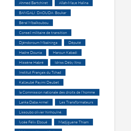
Ahmed Bartchiret
Allah-Maye Halina
BANGALI DAOUDA Boukar
Béral Mbaïkoubou
Conseil militaire de transition
Djéndoroum Mbaïninga
Député
Hadre Dounia
Haroun Kabadi
Hissène Habré
Idriss Déby Itno
Institut Français du Tchad
Kalzeubé Payimi Deubet
la Commission nationale des droits de l’homme
Lanka Daba Armel
Les Transformateurs
Lissoubo olivier hinhoulné.
lycée Félix Eboué
Madjiguene Thiam