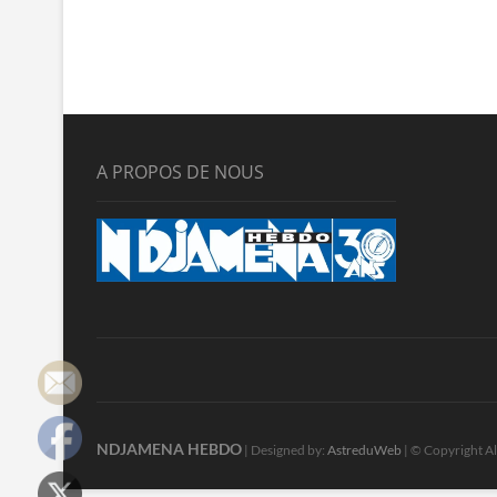
A PROPOS DE NOUS
NDJAMENA HEBDO
| Designed by:
AstreduWeb
| © Copyright Al