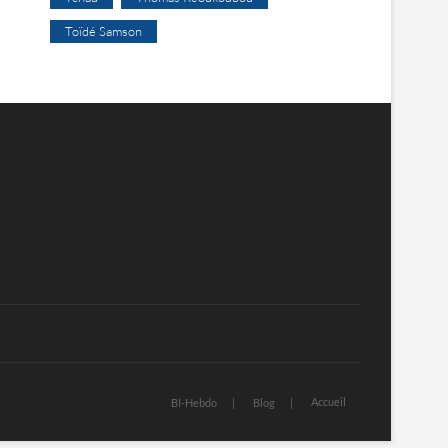
Toïdé Samson
Accueil
BI-Hebdo
Blog