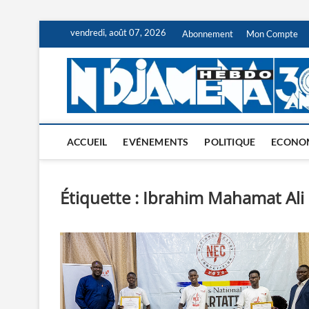
Skip
vendredi, août 07, 2026
Abonnement
Mon Compte
to
content
ACCUEIL
EVÉNEMENTS
POLITIQUE
ECONO
Étiquette :
Ibrahim Mahamat Ali