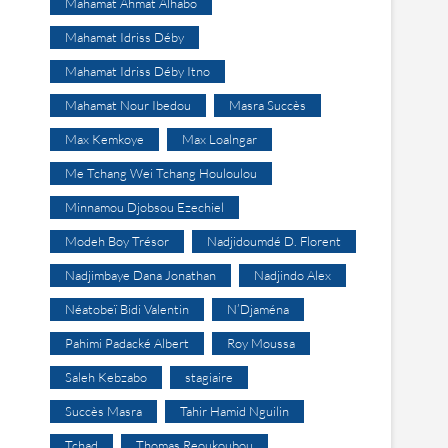
Mahamat Ahmat Alhabo
Mahamat Idriss Déby
Mahamat Idriss Déby Itno
Mahamat Nour Ibedou
Masra Succès
Max Kemkoye
Max Loalngar
Me Tchang Wei Tchang Houloulou
Minnamou Djobsou Ezechiel
Modeh Boy Trésor
Nadjidoumdé D. Florent
Nadjimbaye Dana Jonathan
Nadjindo Alex
Néatobeï Bidi Valentin
N’Djaména
Pahimi Padacké Albert
Roy Moussa
Saleh Kebzabo
stagiaire
Succès Masra
Tahir Hamid Nguilin
Tchad
Thomas Reoukoubou