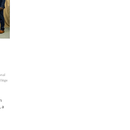
onal
llège
n
, a