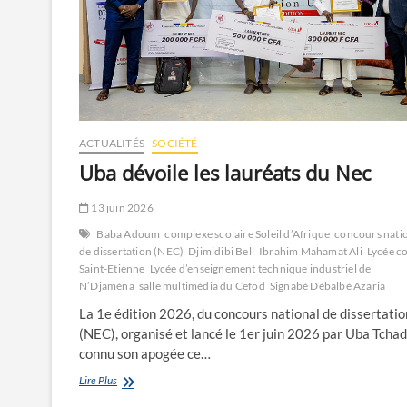
ACTUALITÉS
SOCIÉTÉ
Uba dévoile les lauréats du Nec
13 juin 2026
Baba Adoum
complexe scolaire Soleil d’Afrique
concours nati
de dissertation (NEC)
Djimidibi Bell
Ibrahim Mahamat Ali
Lycée co
Saint-Etienne
Lycée d’enseignement technique industriel de
N’Djaména
salle multimédia du Cefod
Signabé Débalbé Azaria
La 1e édition 2026, du concours national de dissertatio
(NEC), organisé et lancé le 1er juin 2026 par Uba Tchad
connu son apogée ce…
Uba
Lire Plus
dévoile