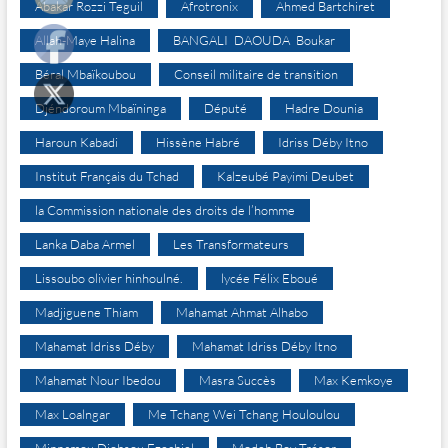
Abakar Rozzi Teguil
Afrotronix
Ahmed Bartchiret
Allah-Maye Halina
BANGALI DAOUDA Boukar
Béral Mbaïkoubou
Conseil militaire de transition
Djéndoroum Mbaïninga
Député
Hadre Dounia
Haroun Kabadi
Hissène Habré
Idriss Déby Itno
Institut Français du Tchad
Kalzeubé Payimi Deubet
la Commission nationale des droits de l’homme
Lanka Daba Armel
Les Transformateurs
Lissoubo olivier hinhoulné.
lycée Félix Eboué
Madjiguene Thiam
Mahamat Ahmat Alhabo
Mahamat Idriss Déby
Mahamat Idriss Déby Itno
Mahamat Nour Ibedou
Masra Succès
Max Kemkoye
Max Loalngar
Me Tchang Wei Tchang Houloulou