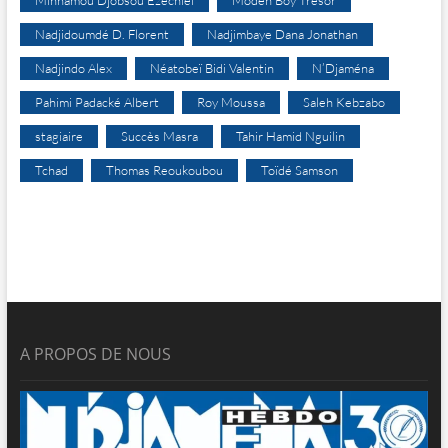
Minnamou Djobsou Ezechiel
Modeh Boy Trésor
Nadjidoumdé D. Florent
Nadjimbaye Dana Jonathan
Nadjindo Alex
Néatobeï Bidi Valentin
N’Djaména
Pahimi Padacké Albert
Roy Moussa
Saleh Kebzabo
stagiaire
Succès Masra
Tahir Hamid Nguilin
Tchad
Thomas Reoukoubou
Toïdé Samson
A PROPOS DE NOUS