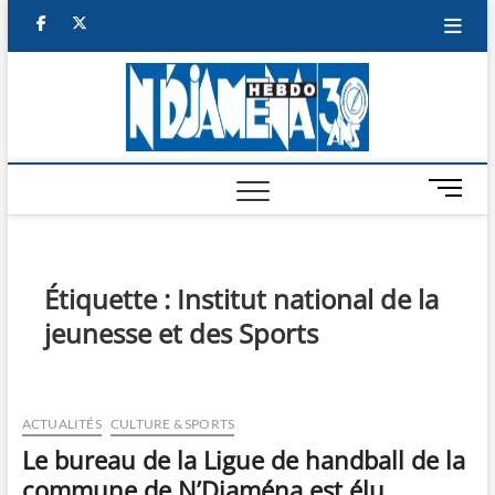
Skip
facebook
twitter
to
content
NDJAM
BI-HEBDO
HEBD
M
e
n
u
B
Étiquette :
Institut national de la
u
jeunesse et des Sports
t
t
o
n
ACTUALITÉS
CULTURE & SPORTS
Le bureau de la Ligue de handball de la
commune de N’Djaména est élu