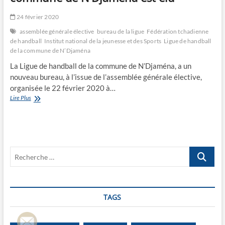
24 février 2020
assemblée générale élective
bureau de la ligue
Fédération tchadienne
de handball
Institut national de la jeunesse et des Sports
Ligue de handball
de la commune de N’Djaména
La Ligue de handball de la commune de N’Djaména, a un
nouveau bureau, à l’issue de l’assemblée générale élective,
organisée le 22 février 2020 à…
Le
Lire Plus
bureau
de
la
Ligue
de
Recherche
handball
de
…
la
commune
de
TAGS
N’Djaména
est
élu