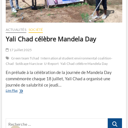
ACTUALITÉS
SOCIÉTÉ
Yali Chad célèbre Mandela Day
17 juillet 2025
Green team Tchad
International student environmental coalition-
Chad
Sotibaye Narcisse
U-Report
Yali Chad célèbre Mandela Day
En prélude à la célébration de la journée de Mandela Day
commémorée chaque 18 juillet, Yali Chad a organisé une
journée de salubrité ce jeudi…
Yali
Lire Plus
Chad
célèbre
Mandela
Day
Recherche
…