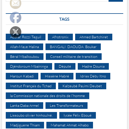
TAGS
Abakar Rozzi Teguil
Afrotronix
Ahmed Bartchiret
Allah-Maye Halina
BANGALI DAOUDA Boukar
Béral Mbaïkoubou
Conseil militaire de transition
Djéndoroum Mbaïninga
Député
Hadre Dounia
Haroun Kabadi
Hissène Habré
Idriss Déby Itno
Institut Français du Tchad
Kalzeubé Payimi Deubet
la Commission nationale des droits de l’homme
Lanka Daba Armel
Les Transformateurs
Lissoubo olivier hinhoulné.
lycée Félix Eboué
Madjiguene Thiam
Mahamat Ahmat Alhabo