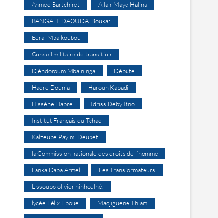
Ahmed Bartchiret
Allah-Maye Halina
BANGALI DAOUDA Boukar
Béral Mbaïkoubou
Conseil militaire de transition
Djéndoroum Mbaïninga
Député
Hadre Dounia
Haroun Kabadi
Hissène Habré
Idriss Déby Itno
Institut Français du Tchad
Kalzeubé Payimi Deubet
la Commission nationale des droits de l’homme
Lanka Daba Armel
Les Transformateurs
Lissoubo olivier hinhoulné.
lycée Félix Eboué
Madjiguene Thiam