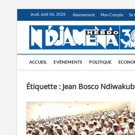
Skip
jeudi, août 06, 2026
Abonnement
Mon Compte
Se 
to
content
ACCUEIL
EVÉNEMENTS
POLITIQUE
ECONO
Étiquette :
Jean Bosco Ndiwaku