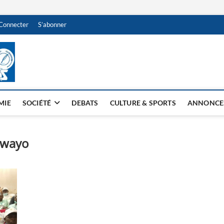
Connecter
S’abonner
NDJAMENA HEBDO
BI-HEBDO
MIE
SOCIÉTÉ
DEBATS
CULTURE & SPORTS
ANNONCE
bwayo