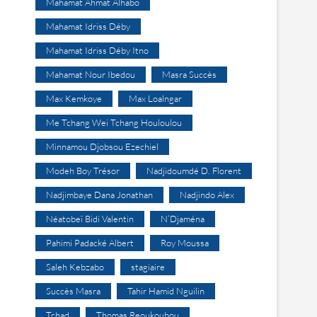
Mahamat Ahmat Alhabo
Mahamat Idriss Déby
Mahamat Idriss Déby Itno
Mahamat Nour Ibedou
Masra Succès
Max Kemkoye
Max Loalngar
Me Tchang Wei Tchang Houloulou
Minnamou Djobsou Ezechiel
Modeh Boy Trésor
Nadjidoumdé D. Florent
Nadjimbaye Dana Jonathan
Nadjindo Alex
Néatobeï Bidi Valentin
N’Djaména
Pahimi Padacké Albert
Roy Moussa
Saleh Kebzabo
stagiaire
Succès Masra
Tahir Hamid Nguilin
Tchad
Thomas Reoukoubou