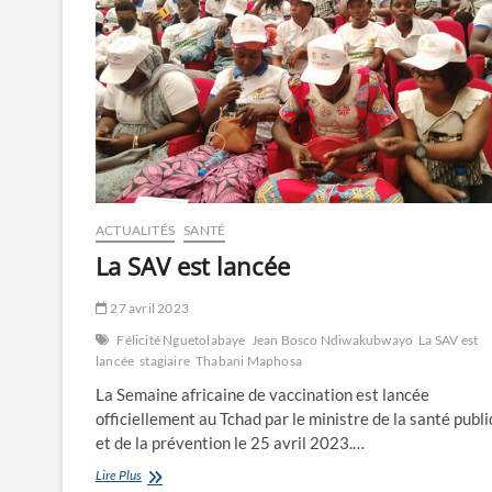
ACTUALITÉS
SANTÉ
La SAV est lancée
27 avril 2023
Félicité Nguetolabaye
Jean Bosco Ndiwakubwayo
La SAV est
lancée
stagiaire
Thabani Maphosa
La Semaine africaine de vaccination est lancée
officiellement au Tchad par le ministre de la santé publ
et de la prévention le 25 avril 2023.…
La
Lire Plus