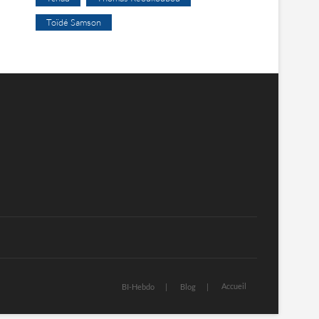
Toïdé Samson
Accueil
BI-Hebdo
Blog