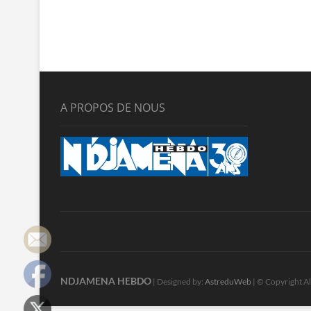
A PROPOS DE NOUS
NDJAMENA HEBDO
| Designed by:
AstreduWeb
| © Copyright Al