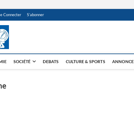
Se Connecter
S’abonner
NDJAMENA HEBDO
BI-HEBDO
MIE
SOCIÉTÉ
DEBATS
CULTURE & SPORTS
ANNONCE
ne