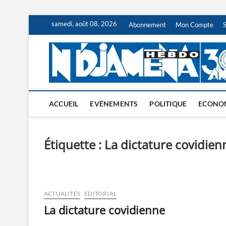
Skip
samedi, août 08, 2026
Abonnement
Mon Compte
to
content
ACCUEIL
EVÉNEMENTS
POLITIQUE
ECONO
Étiquette :
La dictature covidien
ACTUALITÉS
EDITORIAL
La dictature covidienne