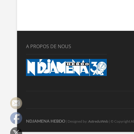
A PROPOS DE NOUS
NDJAMENA HEBDO
| Designed by:
AstreduWeb
| © Copyright Al