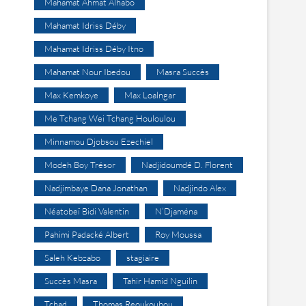
Mahamat Ahmat Alhabo
Mahamat Idriss Déby
Mahamat Idriss Déby Itno
Mahamat Nour Ibedou
Masra Succès
Max Kemkoye
Max Loalngar
Me Tchang Wei Tchang Houloulou
Minnamou Djobsou Ezechiel
Modeh Boy Trésor
Nadjidoumdé D. Florent
Nadjimbaye Dana Jonathan
Nadjindo Alex
Néatobeï Bidi Valentin
N’Djaména
Pahimi Padacké Albert
Roy Moussa
Saleh Kebzabo
stagiaire
Succès Masra
Tahir Hamid Nguilin
Tchad
Thomas Reoukoubou