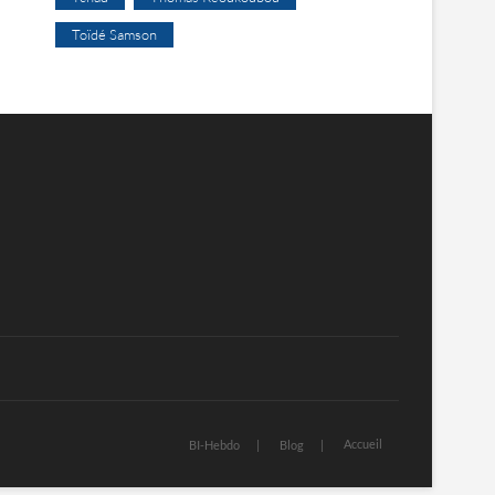
Toïdé Samson
Accueil
BI-Hebdo
Blog