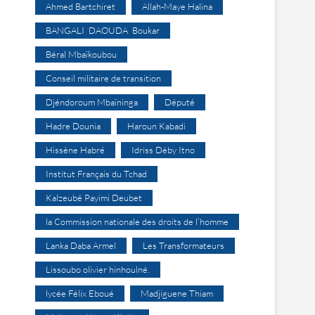
Ahmed Bartchiret
Allah-Maye Halina
BANGALI DAOUDA Boukar
Béral Mbaïkoubou
Conseil militaire de transition
Djéndoroum Mbaïninga
Député
Hadre Dounia
Haroun Kabadi
Hissène Habré
Idriss Déby Itno
Institut Français du Tchad
Kalzeubé Payimi Deubet
la Commission nationale des droits de l’homme
Lanka Daba Armel
Les Transformateurs
Lissoubo olivier hinhoulné.
lycée Félix Eboué
Madjiguene Thiam