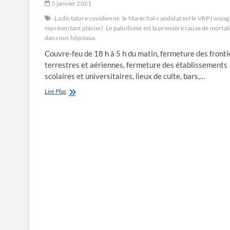
5 janvier 2021
La dictature covidienne
le Maréchal-candidat est le VRP (voya
représentant placier)
Le paludisme est la première cause de mortali
dans nos hôpitaux.
Couvre-feu de 18 h à 5 h du matin, fermeture des fronti
terrestres et aériennes, fermeture des établissements
scolaires et universitaires, lieux de culte, bars,…
La
Lire Plus
dictature
covidienne