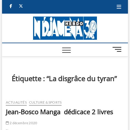
Skip
facebook
twitter
to
content
NDJAM
BI-HEBDO
HEBD
M
e
n
u
B
Étiquette :
“La disgrâce du tyran”
u
t
t
o
ACTUALITÉS
CULTURE & SPORTS
n
Jean-Bosco Manga dédicace 2 livres
2 décembre 2020