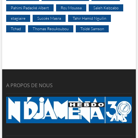
Pahimi Padacké Albert
Roy Moussa
Saleh Kebzabo
stagiaire
Succès Masra
Tahir Hamid Nguilin
Tchad
Thomas Reoukoubou
Toïdé Samson
A PROPOS DE NOUS