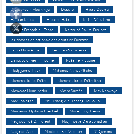
Djéndoroum Mbaïninga
Député
Hadre Dounia
Haroun Kabadi
Hissène Habré
Idriss Déby Itno
Institut Français du Tchad
Kalzeubé Payimi Deubet
la Commission nationale des droits de l’homme
Lanka Daba Armel
Les Transformateurs
Lissoubo olivier hinhoulné.
lycée Félix Eboué
Madjiguene Thiam
Mahamat Ahmat Alhabo
Mahamat Idriss Déby
Mahamat Idriss Déby Itno
Mahamat Nour Ibedou
Masra Succès
Max Kemkoye
Max Loalngar
Me Tchang Wei Tchang Houloulou
Minnamou Djobsou Ezechiel
Modeh Boy Trésor
Nadjidoumdé D. Florent
Nadjimbaye Dana Jonathan
Nadjindo Alex
Néatobeï Bidi Valentin
N’Djaména