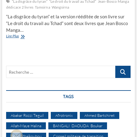
“La disgrâce du tyran”
“Le droit du travail au Tchad”
Jean-Bosco Manga
dédicace 2 livres
Tamsirna
Wangsirna
“La disgrâce du tyran” et la version rééditée de son livre sur
“Le droit du travail au Tchad” sont deux livres que Jean Bosco
Manga…
Jean-
Lire Plus
Bosco
Manga
dédicace
2
livres
Recherche
…
TAGS
Abakar Rozzi Teguil
Afrotronix
Ahmed Bartchiret
Allah-Maye Halina
BANGALI DAOUDA Boukar
Béral Mbaïkoubou
Conseil militaire de transition