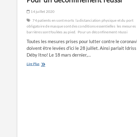
14 juillet 2020
74 patients en sont morts
la distanciation physique et du port
obligatoire de masque sont des conditions essentielles
les mesures
barrières sont foulées au pied.
Pour un déconfinement réussi
Toutes les mesures prises pour lutter contre le coronav
doivent être levées d’ici le 28 juillet. Ainsi parlait Idriss
Déby Itno! Le 18 mars dernier,…
Pour
Lire Plus
un
déconfinement
réussi