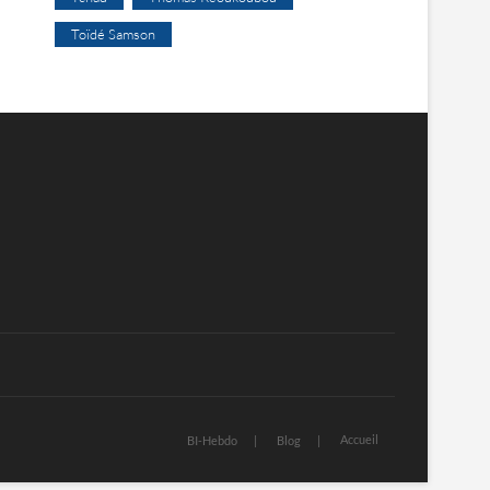
Toïdé Samson
Accueil
BI-Hebdo
Blog