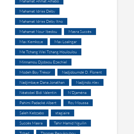
Mahamat Ahmat Alhabo
Mahamat Idriss Déby
Mahamat Idriss Déby Itno
Mahamat Nour Ibedou
Masra Succès
Max Kemkoye
Max Loalngar
Me Tchang Wei Tchang Houloulou
Minnamou Djobsou Ezechiel
Modeh Boy Trésor
Nadjidoumdé D. Florent
Nadjimbaye Dana Jonathan
Nadjindo Alex
Néatobeï Bidi Valentin
N’Djaména
Pahimi Padacké Albert
Roy Moussa
Saleh Kebzabo
stagiaire
Succès Masra
Tahir Hamid Nguilin
Tchad
Thomas Reoukoubou