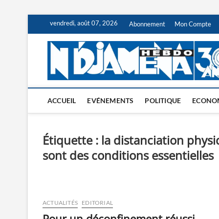
Skip
vendredi, août 07, 2026
Abonnement
Mon Compte
to
content
ACCUEIL
EVÉNEMENTS
POLITIQUE
ECONO
Étiquette :
la distanciation phys
sont des conditions essentielles
ACTUALITÉS
EDITORIAL
Pour un déconfinement réussi