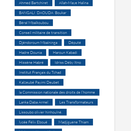
Ahmed Bartchiret
Allah-Maye Halina
BANGALI DAOUDA Boukar
Béral Mbaïkoubou
Conseil militaire de transition
Djéndoroum Mbaïninga
Député
Hadre Dounia
Haroun Kabadi
Hissène Habré
Idriss Déby Itno
Institut Français du Tchad
Kalzeubé Payimi Deubet
la Commission nationale des droits de l’homme
Lanka Daba Armel
Les Transformateurs
Lissoubo olivier hinhoulné.
lycée Félix Eboué
Madjiguene Thiam