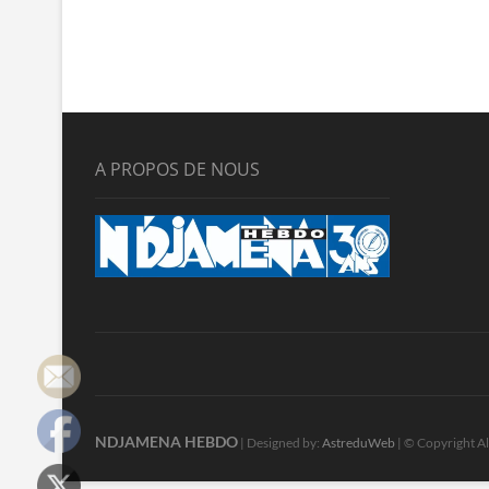
A PROPOS DE NOUS
NDJAMENA HEBDO
| Designed by:
AstreduWeb
| © Copyright Al