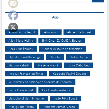
…
le
qui-
vive
TAGS
sans
moyen
de
lutte
Abakar Rozzi Teguil
Afrotronix
Ahmed Bartchiret
Allah-Maye Halina
BANGALI DAOUDA Boukar
Béral Mbaïkoubou
Conseil militaire de transition
Djéndoroum Mbaïninga
Député
Hadre Dounia
Haroun Kabadi
Hissène Habré
Idriss Déby Itno
Institut Français du Tchad
Kalzeubé Payimi Deubet
la Commission nationale des droits de l’homme
Lanka Daba Armel
Les Transformateurs
Lissoubo olivier hinhoulné.
lycée Félix Eboué
Madjiguene Thiam
Mahamat Ahmat Alhabo