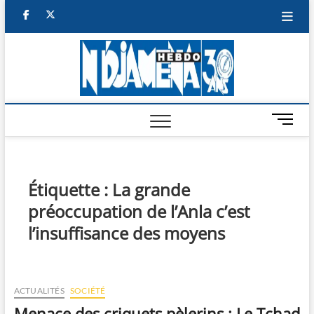
Skip
facebook
twitter
to
content
NDJAM
BI-HEBDO
HEBD
M
e
n
u
B
Étiquette :
La grande
u
préoccupation de l’Anla c’est
t
t
l’insuffisance des moyens
o
n
ACTUALITÉS
SOCIÉTÉ
Menace des criquets pèlerins : Le Tchad