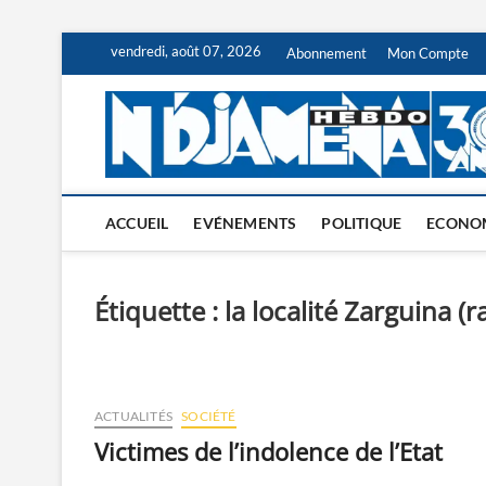
Skip
vendredi, août 07, 2026
Abonnement
Mon Compte
to
content
ACCUEIL
EVÉNEMENTS
POLITIQUE
ECONO
Étiquette :
la localité Zarguina (r
ACTUALITÉS
SOCIÉTÉ
Victimes de l’indolence de l’Etat