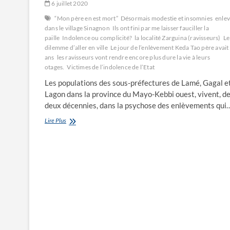
6 juillet 2020
“Mon père en est mort”
Désormais modestie et insomnies
enle
dans le village Sinagnon
Ils ont fini par me laisser fauciller la
paille
Indolence ou complicité?
la localité Zarguina (ravisseurs)
Le
dilemme d’aller en ville
Le jour de l’enlèvement Keda Tao père avait
ans
les ravisseurs vont rendre encore plus dure la vie à leurs
otages.
Victimes de l’indolence de l’Etat
Les populations des sous-préfectures de Lamé, Gagal e
Lagon dans la province du Mayo-Kebbi ouest, vivent, d
deux décennies, dans la psychose des enlèvements qui
Victimes
Lire Plus
de
l’indolence
de
l’Etat