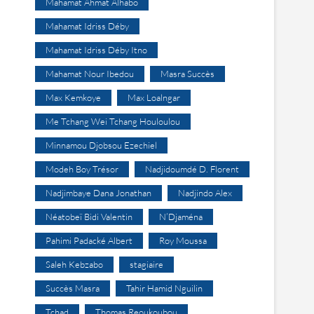
Mahamat Ahmat Alhabo
Mahamat Idriss Déby
Mahamat Idriss Déby Itno
Mahamat Nour Ibedou
Masra Succès
Max Kemkoye
Max Loalngar
Me Tchang Wei Tchang Houloulou
Minnamou Djobsou Ezechiel
Modeh Boy Trésor
Nadjidoumdé D. Florent
Nadjimbaye Dana Jonathan
Nadjindo Alex
Néatobeï Bidi Valentin
N’Djaména
Pahimi Padacké Albert
Roy Moussa
Saleh Kebzabo
stagiaire
Succès Masra
Tahir Hamid Nguilin
Tchad
Thomas Reoukoubou