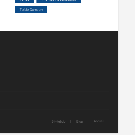
Toïdé Samson
Accueil
BI-Hebdo
Blog