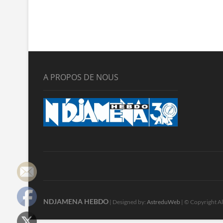
A PROPOS DE NOUS
NDJAMENA HEBDO
| Designed by:
AstreduWeb
| © Copyright Al