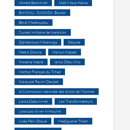
Ahmed Bartchiret
Allah-Maye Halina
BANGALI DAOUDA Boukar
Béral Mbaïkoubou
Conseil militaire de transition
Djéndoroum Mbaïninga
Député
Hadre Dounia
Haroun Kabadi
Hissène Habré
Idriss Déby Itno
Institut Français du Tchad
Kalzeubé Payimi Deubet
la Commission nationale des droits de l’homme
Lanka Daba Armel
Les Transformateurs
Lissoubo olivier hinhoulné.
lycée Félix Eboué
Madjiguene Thiam