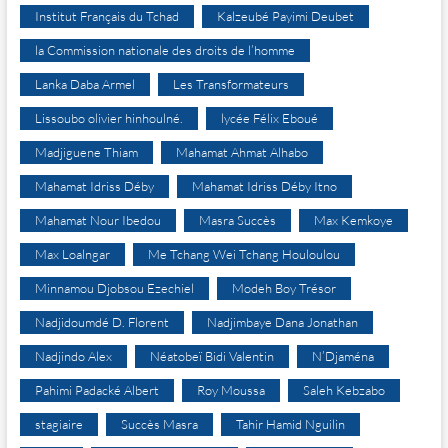
Institut Français du Tchad
Kalzeubé Payimi Deubet
la Commission nationale des droits de l’homme
Lanka Daba Armel
Les Transformateurs
Lissoubo olivier hinhoulné.
lycée Félix Eboué
Madjiguene Thiam
Mahamat Ahmat Alhabo
Mahamat Idriss Déby
Mahamat Idriss Déby Itno
Mahamat Nour Ibedou
Masra Succès
Max Kemkoye
Max Loalngar
Me Tchang Wei Tchang Houloulou
Minnamou Djobsou Ezechiel
Modeh Boy Trésor
Nadjidoumdé D. Florent
Nadjimbaye Dana Jonathan
Nadjindo Alex
Néatobeï Bidi Valentin
N’Djaména
Pahimi Padacké Albert
Roy Moussa
Saleh Kebzabo
stagiaire
Succès Masra
Tahir Hamid Nguilin