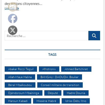
des actions citoyennes…
Wakit
Lire Plus
Tama
excédé
Recherche
…
TAGS
Abakar Rozzi Teguil
Afrotronix
Ahmed Bartchiret
Allah-Maye Halina
BANGALI DAOUDA Boukar
Béral Mbaïkoubou
Conseil militaire de transition
Djéndoroum Mbaïninga
Député
Hadre Dounia
Haroun Kabadi
Hissène Habré
Idriss Déby Itno