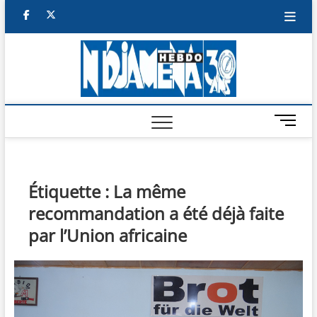
Skip
facebook
twitter
to
content
NDJAM
BI-HEBDO
HEBD
M
e
n
u
B
Étiquette :
La même
u
recommandation a été déjà faite
t
t
par l’Union africaine
o
n