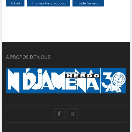
Tchad
Thomas Reoukoubou
Toïdé Samson
A PROPOS DE NOUS
facebook
twitter