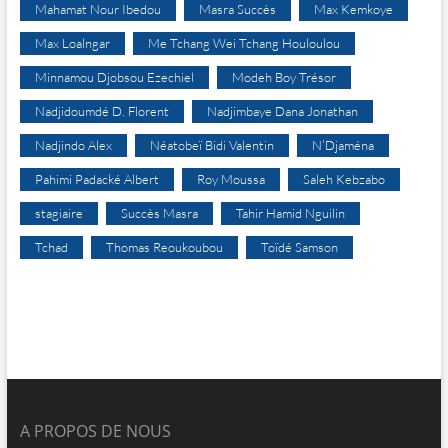
Mahamat Nour Ibedou
Masra Succès
Max Kemkoye
Max Loalngar
Me Tchang Wei Tchang Houloulou
Minnamou Djobsou Ezechiel
Modeh Boy Trésor
Nadjidoumdé D. Florent
Nadjimbaye Dana Jonathan
Nadjindo Alex
Néatobeï Bidi Valentin
N’Djaména
Pahimi Padacké Albert
Roy Moussa
Saleh Kebzabo
stagiaire
Succès Masra
Tahir Hamid Nguilin
Tchad
Thomas Reoukoubou
Toïdé Samson
A PROPOS DE NOUS