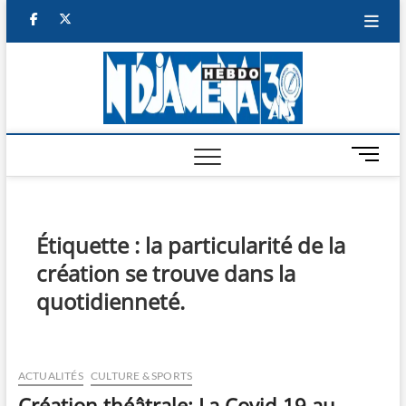
Skip
facebook
twitter
to
content
NDJAM
BI-HEBDO
HEBD
M
e
n
u
B
Étiquette :
la particularité de la
u
création se trouve dans la
t
t
quotidienneté.
o
n
ACTUALITÉS
CULTURE & SPORTS
Création théâtrale: La Covid-19 au