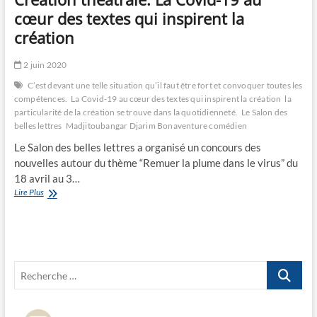
cœur des textes qui inspirent la
création
2 juin 2020
C’est devant une telle situation qu’il faut être fort et convoquer toutes les
compétences.
La Covid-19 au cœur des textes qui inspirent la création
la
particularité de la création se trouve dans la quotidienneté.
Le Salon des
belles lettres
Madjitoubangar Djarim Bonaventure comédien
Le Salon des belles lettres a organisé un concours des
nouvelles autour du thème “Remuer la plume dans le virus” du
18 avril au 3…
Création
Lire Plus
théâtrale:
La
Covid-
19
au
Recherche
cœur
des
…
textes
qui