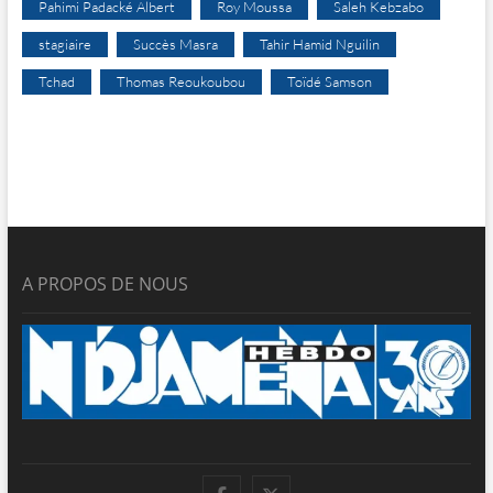
Pahimi Padacké Albert
Roy Moussa
Saleh Kebzabo
stagiaire
Succès Masra
Tahir Hamid Nguilin
Tchad
Thomas Reoukoubou
Toïdé Samson
A PROPOS DE NOUS