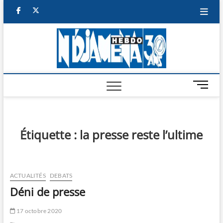
Skip
facebook
twitter
to
content
NDJAM
BI-HEBDO
HEBD
M
e
n
u
B
Étiquette :
la presse reste l’ultime
u
t
t
o
ACTUALITÉS
DEBATS
n
Déni de presse
17 octobre 2020