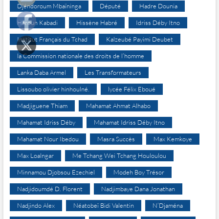
Djéndoroum Mbaïninga
Député
Hadre Dounia
Haroun Kabadi
Hissène Habré
Idriss Déby Itno
Institut Français du Tchad
Kalzeubé Payimi Deubet
la Commission nationale des droits de l’homme
Lanka Daba Armel
Les Transformateurs
Lissoubo olivier hinhoulné.
lycée Félix Eboué
Madjiguene Thiam
Mahamat Ahmat Alhabo
Mahamat Idriss Déby
Mahamat Idriss Déby Itno
Mahamat Nour Ibedou
Masra Succès
Max Kemkoye
Max Loalngar
Me Tchang Wei Tchang Houloulou
Minnamou Djobsou Ezechiel
Modeh Boy Trésor
Nadjidoumdé D. Florent
Nadjimbaye Dana Jonathan
Nadjindo Alex
Néatobeï Bidi Valentin
N’Djaména