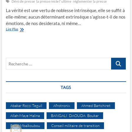
Déni de presse
la presse reste l’ultime
réglementer la presse
La vérité est une vertu de noblesse intrinsèque, elle se suffit à
elle-même; aucun déterminant extrinsèque s’agisse-t-il de nos
émotions, de nos desiderata, ni même…
Déni
Lire Plus
de
presse
Recherche
…
TAGS
Abakar Rozzi Teguil
Afrotronix
Ahmed Bartchiret
Allah-Maye Halina
BANGALI DAOUDA Boukar
Béral Mbaïkoubou
Conseil militaire de transition