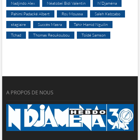
Nadjindo Alex
Néatobeï Bidi Valentin
N’Djaména
Pahimi Padacké Albert
Roy Moussa
Saleh Kebzabo
stagiaire
Succès Masra
Tahir Hamid Nguilin
Tchad
Thomas Reoukoubou
Toïdé Samson
A PROPOS DE NOUS