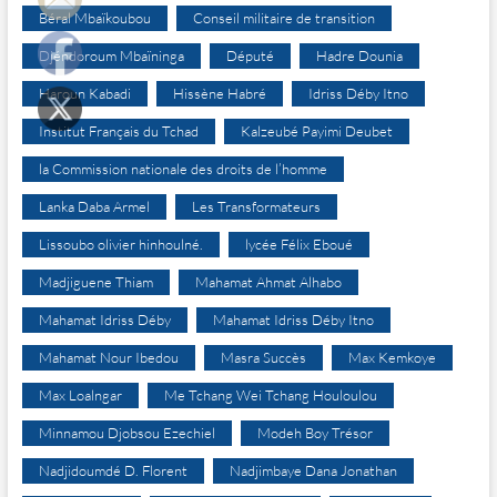
Béral Mbaïkoubou
Conseil militaire de transition
Djéndoroum Mbaïninga
Député
Hadre Dounia
Haroun Kabadi
Hissène Habré
Idriss Déby Itno
Institut Français du Tchad
Kalzeubé Payimi Deubet
la Commission nationale des droits de l’homme
Lanka Daba Armel
Les Transformateurs
Lissoubo olivier hinhoulné.
lycée Félix Eboué
Madjiguene Thiam
Mahamat Ahmat Alhabo
Mahamat Idriss Déby
Mahamat Idriss Déby Itno
Mahamat Nour Ibedou
Masra Succès
Max Kemkoye
Max Loalngar
Me Tchang Wei Tchang Houloulou
Minnamou Djobsou Ezechiel
Modeh Boy Trésor
Nadjidoumdé D. Florent
Nadjimbaye Dana Jonathan