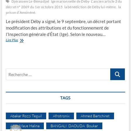
Djérassem Le-Bémadjiel
Ige marionnette de Déby
L’ancien article 2 du
décret n° 2069 du 1er octobre 2015
la bénédiction de Déby lui-même.
la
prison d’Amsinéné.
Le président Déby a signé, le 9 septembre, un décret portant
modification des attributions et du fonctionnement de
l’Inspection générale d’État (Ige). Selon le nouveau…
Ige,
Lire Plus
marionnette
de
Déby
Recherche
…
TAGS
Abakar Rozzi Teguil
Afrotronix
Ahmed Bartchiret
Allah-Maye Halina
BANGALI DAOUDA Boukar