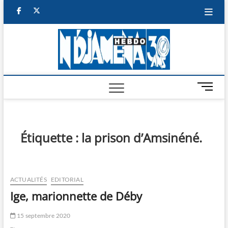
Skip
facebook
twitter
to
content
NDJAM
BI-HEBDO
HEBD
M
e
n
u
B
Étiquette :
la prison d’Amsinéné.
u
t
t
o
ACTUALITÉS
EDITORIAL
n
Ige, marionnette de Déby
15 septembre 2020