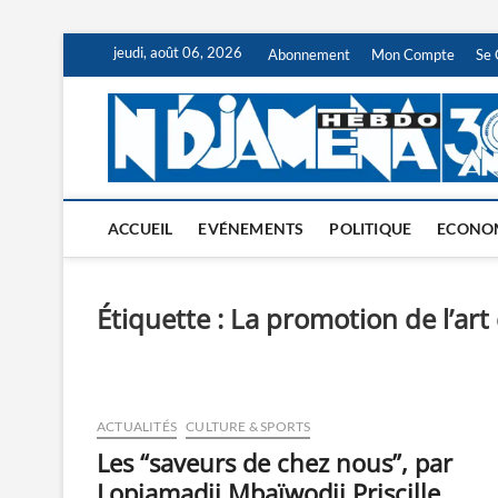
Skip
jeudi, août 06, 2026
Abonnement
Mon Compte
Se 
to
content
ACCUEIL
EVÉNEMENTS
POLITIQUE
ECONO
Étiquette :
La promotion de l’art 
ACTUALITÉS
CULTURE & SPORTS
Les “saveurs de chez nous”, par
Lopiamadji Mbaïwodji Priscille