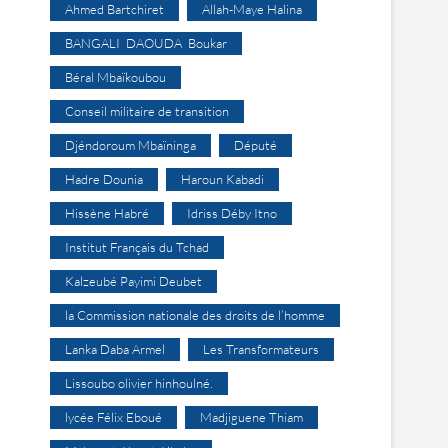
Ahmed Bartchiret
Allah-Maye Halina
BANGALI DAOUDA Boukar
Béral Mbaïkoubou
Conseil militaire de transition
Djéndoroum Mbaïninga
Député
Hadre Dounia
Haroun Kabadi
Hissène Habré
Idriss Déby Itno
Institut Français du Tchad
Kalzeubé Payimi Deubet
la Commission nationale des droits de l’homme
Lanka Daba Armel
Les Transformateurs
Lissoubo olivier hinhoulné.
lycée Félix Eboué
Madjiguene Thiam