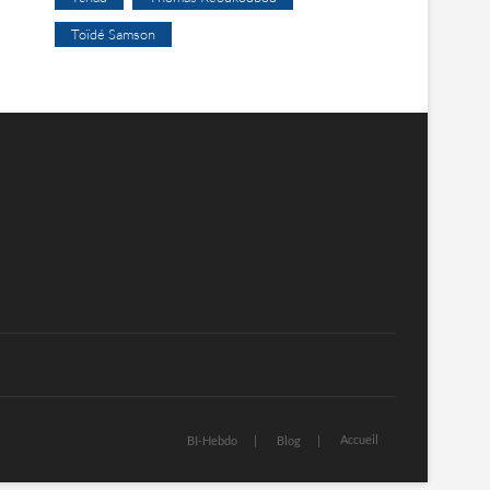
Toïdé Samson
Accueil
BI-Hebdo
Blog