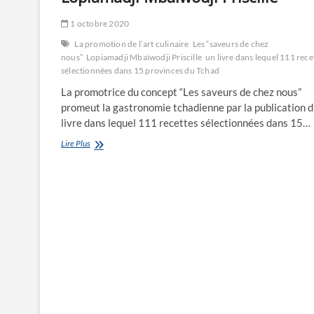
1 octobre 2020
La promotion de l’art culinaire
Les “saveurs de chez
nous”
Lopiamadji Mbaïwodji Priscille
un livre dans lequel 111 rece
sélectionnées dans 15 provinces du Tchad
La promotrice du concept “Les saveurs de chez nous”
promeut la gastronomie tchadienne par la publication d
livre dans lequel 111 recettes sélectionnées dans 15…
Les
Lire Plus
“saveurs
de
chez
nous”,
par
Lopiamadji
Mbaïwodji
Priscille