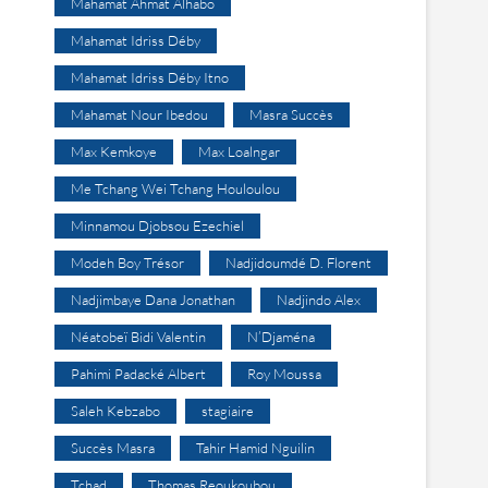
Mahamat Ahmat Alhabo
Mahamat Idriss Déby
Mahamat Idriss Déby Itno
Mahamat Nour Ibedou
Masra Succès
Max Kemkoye
Max Loalngar
Me Tchang Wei Tchang Houloulou
Minnamou Djobsou Ezechiel
Modeh Boy Trésor
Nadjidoumdé D. Florent
Nadjimbaye Dana Jonathan
Nadjindo Alex
Néatobeï Bidi Valentin
N’Djaména
Pahimi Padacké Albert
Roy Moussa
Saleh Kebzabo
stagiaire
Succès Masra
Tahir Hamid Nguilin
Tchad
Thomas Reoukoubou