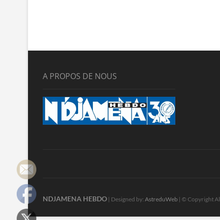
A PROPOS DE NOUS
NDJAMENA HEBDO
| Designed by:
AstreduWeb
| © Copyright Al