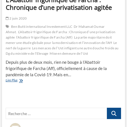
Chronique d’une privatisation agitée
2 juin 2020
Ben Butti international Investement LLC
Dr Mahamat Oumar
Ahmat.
L’Abattoir frigorifique de Farcha : Chronique d’une privatisation
agitée
l’Abattoir frigorifique de Farcha (Aff)
La partie majoritaire doit
mener une étude globale pour la modernisation et l’innovation de l’Aff
Le
nerf de la guerre
Les menaces de l’Ust infligent une autre douche froide au
Dg du ministère de l’Elevage
Mise en demeure de l’Ust
Depuis plus de deux mois, rien ne bouge à l’Abattoir
frigorifique de Farcha (Aff), officiellement à cause de la
pandémie de la Covid-19. Mais en…
L’Abattoir
Lire Plus
frigorifique
de
Farcha
:
Chronique
Recherche
d’une
privatisation
…
agitée