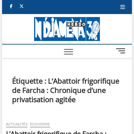
Skip
facebook
twitter
to
content
NDJAM
BI-HEBDO
HEBD
M
e
n
u
B
Étiquette :
L’Abattoir frigorifique
u
de Farcha : Chronique d’une
t
t
privatisation agitée
o
n
ACTUALITÉS
ECONOMIE
L’Abattoir frigorifique de Farcha :