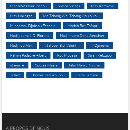
Mahamat Nour Ibedou
Masra Succès
Max Kemkoye
Max Loalngar
Me Tchang Wei Tchang Houloulou
Minnamou Djobsou Ezechiel
Modeh Boy Trésor
Nadjidoumdé D. Florent
Nadjimbaye Dana Jonathan
Nadjindo Alex
Néatobeï Bidi Valentin
N’Djaména
Pahimi Padacké Albert
Roy Moussa
Saleh Kebzabo
stagiaire
Succès Masra
Tahir Hamid Nguilin
Tchad
Thomas Reoukoubou
Toïdé Samson
A PROPOS DE NOUS