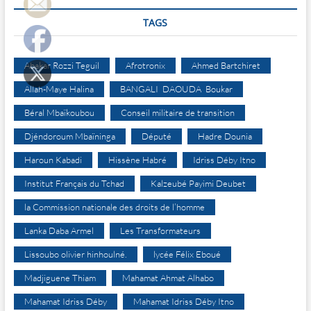
TAGS
Abakar Rozzi Teguil
Afrotronix
Ahmed Bartchiret
Allah-Maye Halina
BANGALI DAOUDA Boukar
Béral Mbaïkoubou
Conseil militaire de transition
Djéndoroum Mbaïninga
Député
Hadre Dounia
Haroun Kabadi
Hissène Habré
Idriss Déby Itno
Institut Français du Tchad
Kalzeubé Payimi Deubet
la Commission nationale des droits de l’homme
Lanka Daba Armel
Les Transformateurs
Lissoubo olivier hinhoulné.
lycée Félix Eboué
Madjiguene Thiam
Mahamat Ahmat Alhabo
Mahamat Idriss Déby
Mahamat Idriss Déby Itno